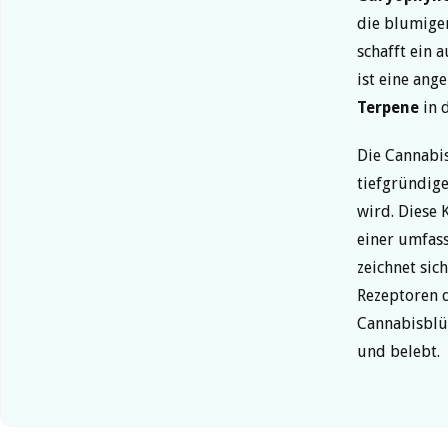
die blumigen
schafft ein
ist eine ang
Terpene
in d
Die Cannabi
tiefgründig
wird. Diese 
einer umfass
zeichnet sic
Rezeptoren d
Cannabisblüt
und belebt.