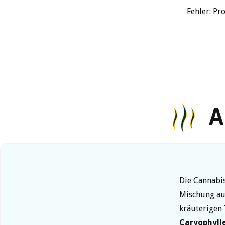
Fehler: Pr
A
Die Cannabis
Mischung aus
kräuterigen 
Caryophyll