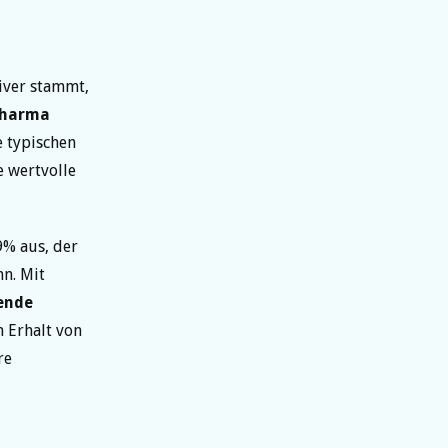
iver stammt,
Pharma
e typischen
 wertvolle
9% aus, der
n. Mit
ende
n Erhalt von
re