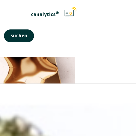
®
0
canalytics