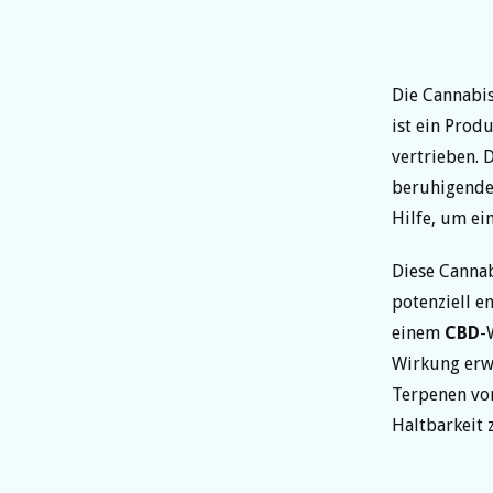
Die Cannabis
ist ein Prod
vertrieben. 
beruhigenden
Hilfe, um ei
Diese Cannab
potenziell 
einem
CBD
-
Wirkung erwa
Terpenen vor
Haltbarkeit 