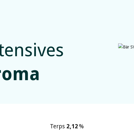
tensives
roma
Terps
2,12
%