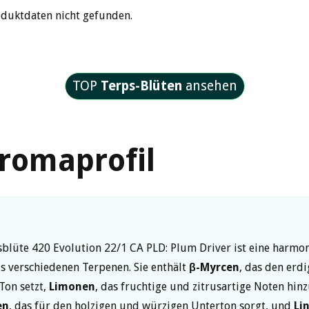
oduktdaten nicht gefunden.
TOP
Terps-Blüten
ansehen
romaprofil
blüte 420 Evolution 22/1 CA PLD: Plum Driver ist eine harmo
 verschiedenen Terpenen. Sie enthält
β-Myrcen
, das den erd
Ton setzt,
Limonen
, das fruchtige und zitrusartige Noten hin
en
, das für den holzigen und würzigen Unterton sorgt, und
Li