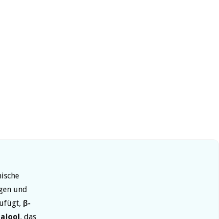
nische
igen und
zufügt,
β-
nalool
, das