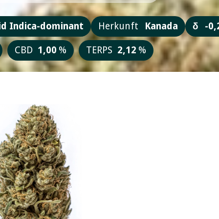
id Indica-dominant
Herkunft
Kanada
δ
-0,
CBD
1,00
%
TERPS
2,12
%