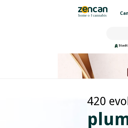
Can
Stadt
420 evol
plum