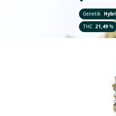
Genetik
Hybr
THC
21,49
%