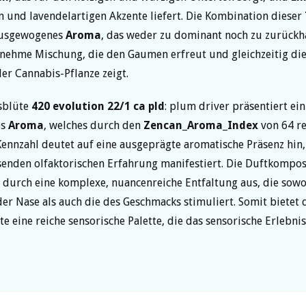
 und lavendelartigen Akzente liefert. Die Kombination dieser
 ausgewogenes
Aroma
, das weder zu dominant noch zu zurückha
enehme Mischung, die den Gaumen erfreut und gleichzeitig die 
er Cannabis-Pflanze zeigt.
sblüte
420 evolution 22/1 ca pld
: plum driver präsentiert ein
es
Aroma
, welches durch den
Zencan_Aroma_Index
von 64 re
Kennzahl deutet auf eine ausgeprägte aromatische Präsenz hin, 
enden olfaktorischen Erfahrung manifestiert. Die Duftkompos
h durch eine komplexe, nuancenreiche Entfaltung aus, die sowo
er Nase als auch die des Geschmacks stimuliert. Somit bietet 
e eine reiche sensorische Palette, die das sensorische Erlebnis