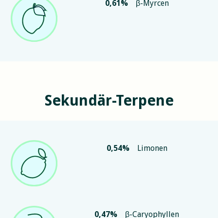
0,61
%
β-Myrcen
Sekundär-Terpene
0,54
%
Limonen
0,47
%
β-Caryophyllen