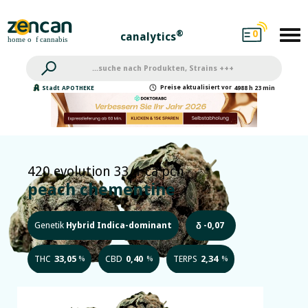
0
®
canalytics
Preise
aktualisiert
vor
Stadt
APOTHEKE
4988 h 23 min
420 evolution 33/1 ca pch
peach chementine
Genetik
Hybrid Indica-dominant
-0,07
δ
THC
33,05
CBD
0,40
TERPS
2,34
%
%
%