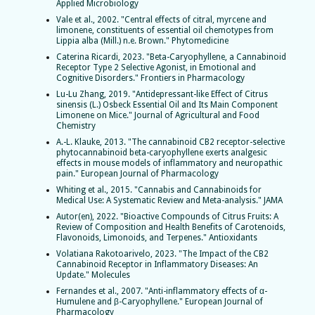
Applied Microbiology
Vale et al., 2002. "Central effects of citral, myrcene and
limonene, constituents of essential oil chemotypes from
Lippia alba (Mill.) n.e. Brown." Phytomedicine
Caterina Ricardi, 2023. "Beta-Caryophyllene, a Cannabinoid
Receptor Type 2 Selective Agonist, in Emotional and
Cognitive Disorders." Frontiers in Pharmacology
Lu-Lu Zhang, 2019. "Antidepressant-like Effect of Citrus
sinensis (L.) Osbeck Essential Oil and Its Main Component
Limonene on Mice." Journal of Agricultural and Food
Chemistry
A.-L. Klauke, 2013. "The cannabinoid CB2 receptor-selective
phytocannabinoid beta-caryophyllene exerts analgesic
effects in mouse models of inflammatory and neuropathic
pain." European Journal of Pharmacology
Whiting et al., 2015. "Cannabis and Cannabinoids for
Medical Use: A Systematic Review and Meta-analysis." JAMA
Autor(en), 2022. "Bioactive Compounds of Citrus Fruits: A
Review of Composition and Health Benefits of Carotenoids,
Flavonoids, Limonoids, and Terpenes." Antioxidants
Volatiana Rakotoarivelo, 2023. "The Impact of the CB2
Cannabinoid Receptor in Inflammatory Diseases: An
Update." Molecules
Fernandes et al., 2007. "Anti-inflammatory effects of α-
Humulene and β-Caryophyllene." European Journal of
Pharmacology