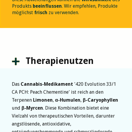
Produkts
beeinflussen
. Wir empfehlen, Produkte
möglichst
frisch
zu verwenden.
Therapienutzen
Das
Cannabis-Medikament
'420 Evolution 33/1
CA PCH: Peach Chementine' ist reich an den
Terpenen
Limonen
,
α-Humulen
,
β-Caryophyllen
und
β-Myrcen
. Diese Kombination bietet eine
Vielzahl von therapeutischen Vorteilen, darunter
angstlösende, antioxidative,
entzündungshemmende und schmerzlindernde