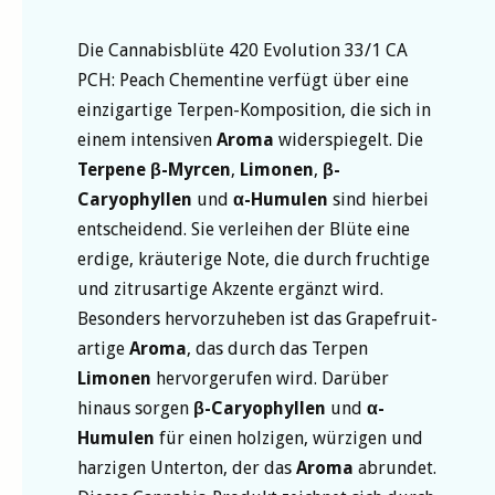
Die Cannabisblüte 420 Evolution 33/1 CA
PCH: Peach Chementine verfügt über eine
einzigartige Terpen-Komposition, die sich in
einem intensiven
Aroma
widerspiegelt. Die
Terpene
β-Myrcen
,
Limonen
,
β-
Caryophyllen
und
α-Humulen
sind hierbei
entscheidend. Sie verleihen der Blüte eine
erdige, kräuterige Note, die durch fruchtige
und zitrusartige Akzente ergänzt wird.
Besonders hervorzuheben ist das Grapefruit-
artige
Aroma
, das durch das Terpen
Limonen
hervorgerufen wird. Darüber
hinaus sorgen
β-Caryophyllen
und
α-
Humulen
für einen holzigen, würzigen und
harzigen Unterton, der das
Aroma
abrundet.