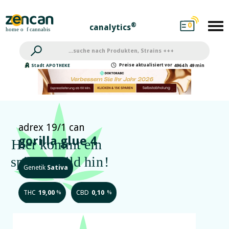
0
®
canalytics
Preise
aktualisiert
vor
Stadt
APOTHEKE
4964 h 49 min
adrex 19/1 can
gorilla glue 4
Genetik
Sativa
THC
19,00
CBD
0,10
%
%