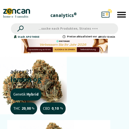
0
®
canalytics
Preise
aktualisiert
vor
Stadt
APOTHEKE
4918 h 10 min
adrex 21 lmog col
lemon og
Genetik
Hybrid
THC
20,00
CBD
0,10
%
%