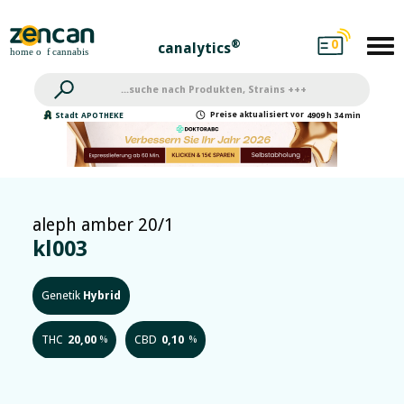
0
®
canalytics
Preise
aktualisiert
vor
Stadt
APOTHEKE
4909 h 34 min
aleph amber 20/1
kl003
Genetik
Hybrid
THC
20,00
CBD
0,10
%
%