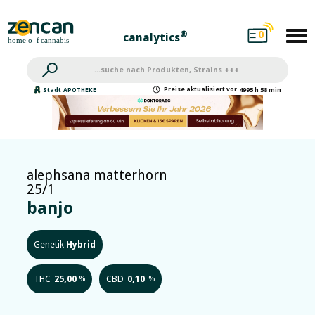
0
®
canalytics
Preise
aktualisiert
vor
Stadt
APOTHEKE
4995 h 58 min
alephsana matterhorn
25/1
banjo
Genetik
Hybrid
THC
25,00
CBD
0,10
%
%