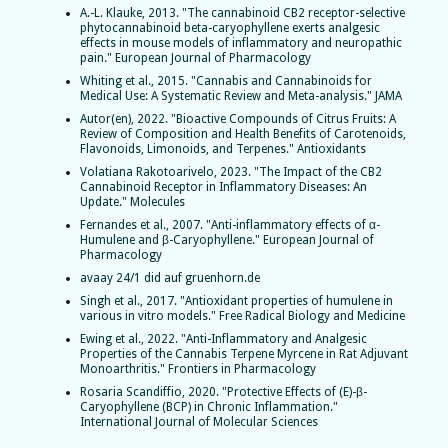
A.-L. Klauke, 2013. "The cannabinoid CB2 receptor-selective
phytocannabinoid beta-caryophyllene exerts analgesic
effects in mouse models of inflammatory and neuropathic
pain." European Journal of Pharmacology
Whiting et al., 2015. "Cannabis and Cannabinoids for
Medical Use: A Systematic Review and Meta-analysis." JAMA
Autor(en), 2022. "Bioactive Compounds of Citrus Fruits: A
Review of Composition and Health Benefits of Carotenoids,
Flavonoids, Limonoids, and Terpenes." Antioxidants
Volatiana Rakotoarivelo, 2023. "The Impact of the CB2
Cannabinoid Receptor in Inflammatory Diseases: An
Update." Molecules
Fernandes et al., 2007. "Anti-inflammatory effects of α-
Humulene and β-Caryophyllene." European Journal of
Pharmacology
avaay 24/1 did auf gruenhorn.de
Singh et al., 2017. "Antioxidant properties of humulene in
various in vitro models." Free Radical Biology and Medicine
Ewing et al., 2022. "Anti-Inflammatory and Analgesic
Properties of the Cannabis Terpene Myrcene in Rat Adjuvant
Monoarthritis." Frontiers in Pharmacology
Rosaria Scandiffio, 2020. "Protective Effects of (E)-β-
Caryophyllene (BCP) in Chronic Inflammation."
International Journal of Molecular Sciences