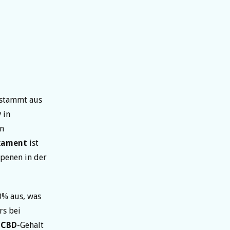
 stammt aus
y
in
en
kament
ist
penen in der
0% aus, was
rs bei
r
CBD
-Gehalt