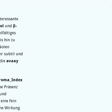
nteressante
ol
und
β-
elfältiges
is hin zu
Noten
hr subtil und
 die
avaay
roma_Index
he Präsenz
 und
eine fein
che Wirkung