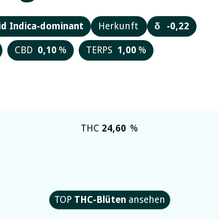
id Indica-dominant
Herkunft
δ
-0,22
CBD
0,10
%
TERPS
1,00
%
THC
24,60
%
TOP
THC-Blüten
ansehen