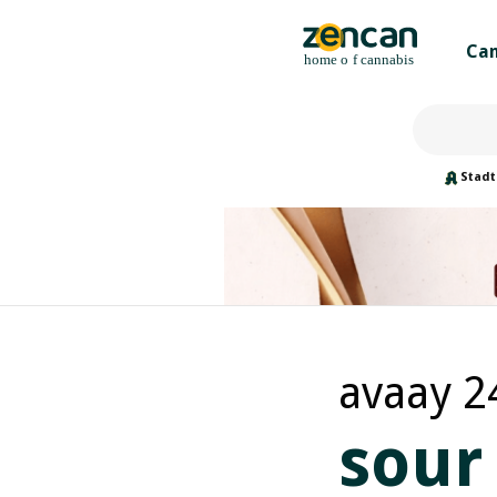
Can
Stadt
avaay 2
sour