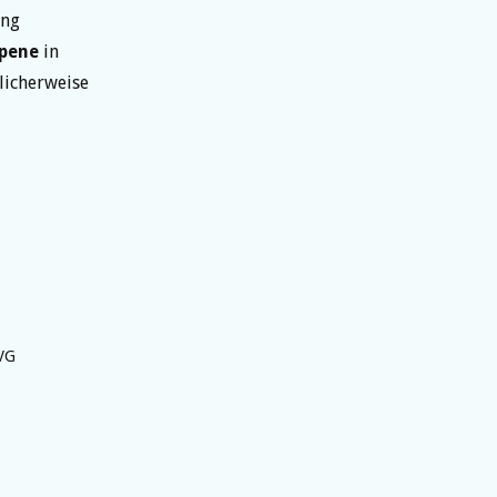
ung
pene
in
icherweise