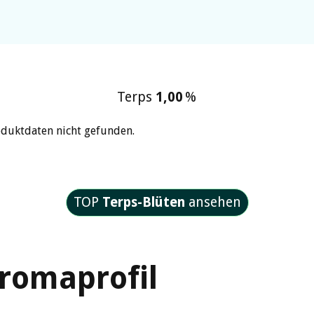
Terps
1,00
%
oduktdaten nicht gefunden.
TOP
Terps-Blüten
ansehen
romaprofil