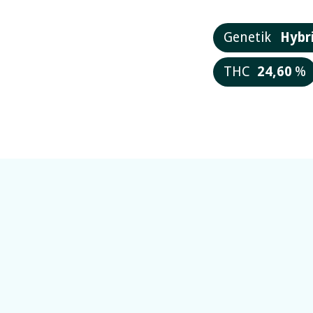
Genetik
Hybr
THC
24,60
%