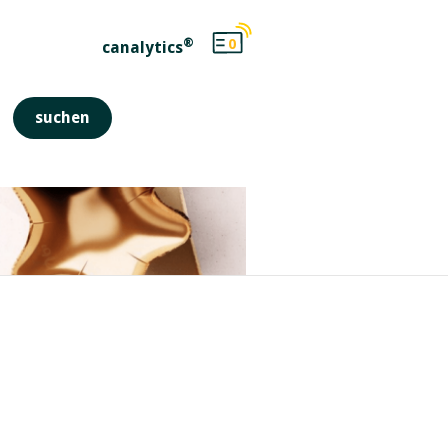
®
0
canalytics