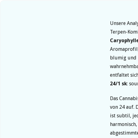
Unsere Anal
Terpen-Komb
Caryophyll
Aromaprofil,
blumig und l
wahrnehmbar.
entfaltet si
24/1 sk
: so
Das Cannabi
von 24 auf. 
ist subtil, 
harmonisch, 
abgestimmte