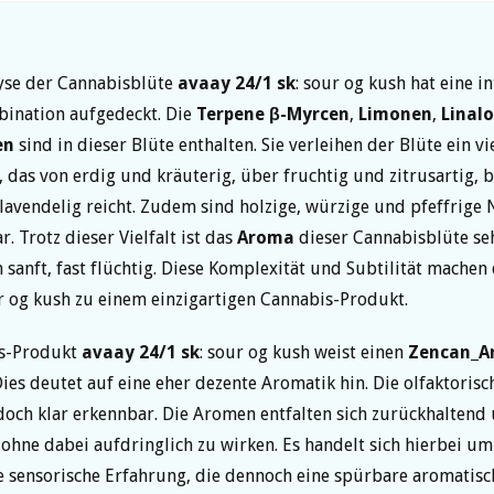
yse der Cannabisblüte
avaay 24/1 sk
: sour og kush hat eine i
ination aufgedeckt. Die
Terpene
β-Myrcen
,
Limonen
,
Linalo
en
sind in dieser Blüte enthalten. Sie verleihen der Blüte ein vi
 das von erdig und kräuterig, über fruchtig und zitrusartig, b
avendelig reicht. Zudem sind holzige, würzige und pfeffrige 
 Trotz dieser Vielfalt ist das
Aroma
dieser Cannabisblüte se
ch sanft, fast flüchtig. Diese Komplexität und Subtilität machen
ur og kush zu einem einzigartigen Cannabis-Produkt.
s-Produkt
avaay 24/1 sk
: sour og kush weist einen
Zencan_A
Dies deutet auf eine eher dezente Aromatik hin. Die olfaktorisc
jedoch klar erkennbar. Die Aromen entfalten sich zurückhaltend
ohne dabei aufdringlich zu wirken. Es handelt sich hierbei um 
 sensorische Erfahrung, die dennoch eine spürbare aromatis