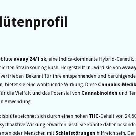
lütenprofil
sblüte
avaay 24/1 sk
, eine Indica-dominante Hybrid-Genetik,
rten Strain sour og kush. Hergestellt in , wird sie von
avaa
 vertrieben. Bekannt für ihre entspannenden und beruhigend
n, bietet sie eine wohltuende Wirkung. Diese
Cannabis-Medi
für die Vielfalt und das Potenzial von
Cannabinoiden
und Ter
en Anwendung.
isblüte zeichnet sich durch einen hohen
THC
-Gehalt von 24,6
psychoaktive Wirkung erwarten lässt. Sie könnte daher besonde
enten oder Menschen mit
Schlafstörungen
hilfreich sein. De