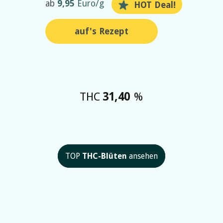
ab
9,95
Euro/g
HOT Deal!
auf's Rezept
THC
31,40
%
TOP
THC-Blüten
ansehen