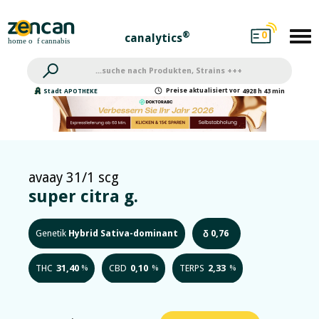
0
®
canalytics
Preise
aktualisiert
vor
Stadt
APOTHEKE
4928 h 43 min
avaay 31/1 scg
super citra g.
Genetik
Hybrid Sativa-dominant
0,76
δ
THC
31,40
CBD
0,10
TERPS
2,33
%
%
%