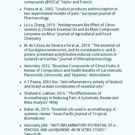
compounds (BVOCs)" Taylor and Francis
Peana et al., 2002. "Linalool produces antinociception in
two experimental models of pain." European Journal of
Pharmacology
Lu-Lu Zhang, 2019. "Antidepressant-like Effect of Citrus
sinensis (L.) Osbeck Essential Oil and Its Main Component
Limonene on Mice." Journal of Agricultural and Food
Chemistry
M. de Cássia da Silveira e Sá et al., 2010. "The essential oil
of Eucalyptus tereticornis, and its constituents α- and β-
pinene, potentiate acetylcholine-induced contractions in
isolated rat trachea." Journal of Ethnopharmacology
Autor(en), 2022. "Bioactive Compounds of Citrus Fruits: A
Review of Composition and Health Benefits of Carotenoids,
Flavonoids, Limonoids, and Terpenes." Antioxidants
A T Peana, 2002 Dec. "Anti-inflammatory activity of linalool
and linalyl acetate constituents of essential oils."
Shaheen E. Lakhan, 2016. "The Effectiveness of
Aromatherapy in Reducing Pain: A Systematic Review and
Meta-Analysis" Wiley
Babar Ali, 2015. "Essential oils used in aromatherapy: A
systemic review." Asian Pacific Journal of Tropical
Biomedicine
Autor(en), Jahr. "ANTI-INFLAMMATORY POTENTIAL OF α-
FENCHOL AND αGURJUNENE: AN IN VITRO STUDY."
Zeitschrift