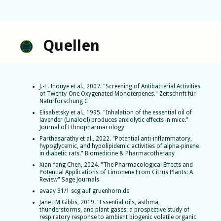
Quellen
J.-L. Inouye et al., 2007. "Screening of Antibacterial Activities
of Twenty-One Oxygenated Monoterpenes." Zeitschrift für
Naturforschung C
Elisabetsky et al., 1995. "Inhalation of the essential oil of
lavender (Linalool) produces anxiolytic effects in mice."
Journal of Ethnopharmacology
Parthasarathy et al., 2022. "Potential anti-inflammatory,
hypoglycemic, and hypolipidemic activities of alpha-pinene
in diabetic rats." Biomedicine & Pharmacotherapy
Xian-fang Chen, 2024. "The Pharmacological Effects and
Potential Applications of Limonene From Citrus Plants: A
Review" Sage Journals
avaay 31/1 scg auf gruenhorn.de
Jane EM Gibbs, 2019. "Essential oils, asthma,
thunderstorms, and plant gases: a prospective study of
respiratory response to ambient biogenic volatile organic