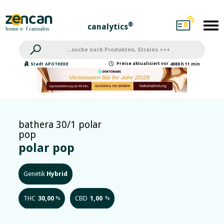
0
®
canalytics
Preise
aktualisiert
vor
Stadt
APOTHEKE
4988 h 11 min
bathera 30/1 polar
pop
polar pop
Genetik
Hybrid
THC
30,00
CBD
1,00
%
%