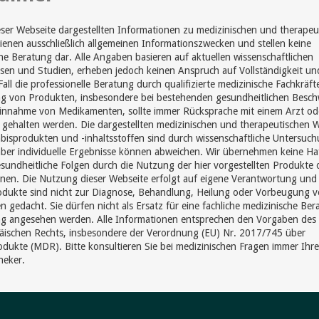
eser Webseite dargestellten Informationen zu medizinischen und therapeu
enen ausschließlich allgemeinen Informationszwecken und stellen keine
he Beratung dar. Alle Angaben basieren auf aktuellen wissenschaftlichen
sen und Studien, erheben jedoch keinen Anspruch auf Vollständigkeit un
Fall die professionelle Beratung durch qualifizierte medizinische Fachkräft
 von Produkten, insbesondere bei bestehenden gesundheitlichen Besc
Einnahme von Medikamenten, sollte immer Rücksprache mit einem Arzt od
gehalten werden. Die dargestellten medizinischen und therapeutischen 
isprodukten und -inhaltsstoffen sind durch wissenschaftliche Untersuc
aber individuelle Ergebnisse können abweichen. Wir übernehmen keine Ha
sundheitliche Folgen durch die Nutzung der hier vorgestellten Produkte 
nen. Die Nutzung dieser Webseite erfolgt auf eigene Verantwortung und
odukte sind nicht zur Diagnose, Behandlung, Heilung oder Vorbeugung 
n gedacht. Sie dürfen nicht als Ersatz für eine fachliche medizinische Be
g angesehen werden. Alle Informationen entsprechen den Vorgaben des
äischen Rechts, insbesondere der Verordnung (EU) Nr. 2017/745 über
dukte (MDR). Bitte konsultieren Sie bei medizinischen Fragen immer Ihr
heker.