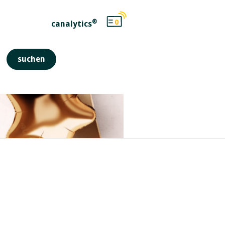
®
0
canalytics