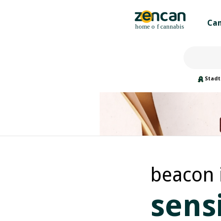
Can
Stadt
beacon 
sensi