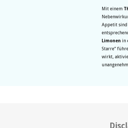
Mit einem
T
Nebenwirkun
Appetit sin
entspreche
Limonen
in 
Starre“ führ
wirkt, aktivi
unangenehm
Disc