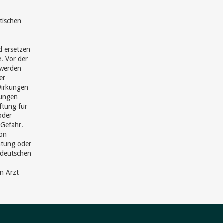
tischen
d ersetzen
e. Vor der
hwerden
er
Wirkungen
hungen
ftung für
oder
 Gefahr.
von
ratung oder
 deutschen
en Arzt