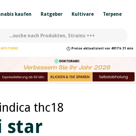
nabis kaufen
Ratgeber
Kultivare
Terpene
APOTHEKE
Preise
aktualisiert
vor
4917 h 31 min
indica thc18
 star