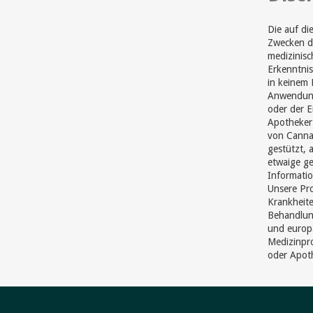
Die auf di
Zwecken di
medizinisc
Erkenntnis
in keinem 
Anwendung
oder der 
Apotheker 
von Cannab
gestützt, 
etwaige ge
Informatio
Unsere Pr
Krankheite
Behandlun
und europ
Medizinpro
oder Apot