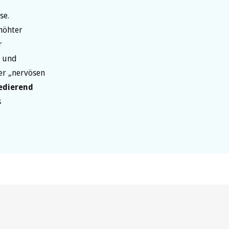
se.
höhter
r
und
er „nervösen
edierend
s