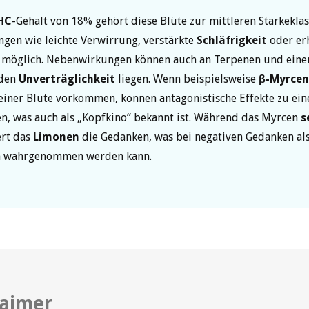
HC
-Gehalt von 18% gehört diese Blüte zur mittleren Stärkeklas
gen wie leichte Verwirrung, verstärkte
Schläfrigkeit
oder er
d möglich. Nebenwirkungen können auch an Terpenen und eine
nden
Unverträglichkeit
liegen. Wenn beispielsweise
β-Myrcen
einer Blüte vorkommen, können antagonistische Effekte zu ein
en, was auch als „Kopfkino“ bekannt ist. Während das Myrcen
s
ert das
Limonen
die Gedanken, was bei negativen Gedanken al
 wahrgenommen werden kann.
laimer