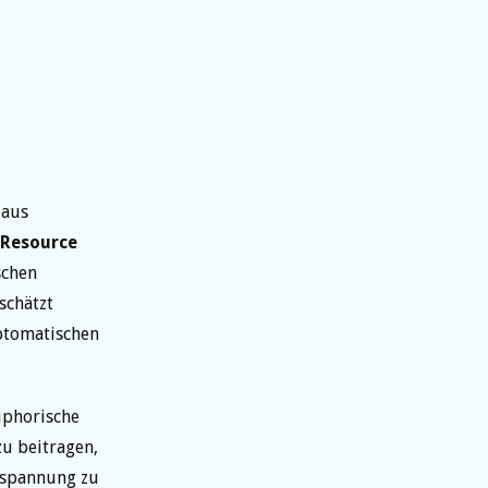
 aus
 Resource
schen
schätzt
mptomatischen
uphorische
u beitragen,
tspannung zu