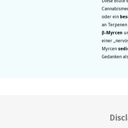
Diese Blüte 
Cannabismed
oder ein
bes
an Terpenen
β-Myrcen
u
einer „nervö
Myrcen
sedi
Gedanken a
Disc