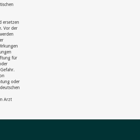
tischen
d ersetzen
e. Vor der
hwerden
er
Wirkungen
hungen
ftung für
oder
 Gefahr.
von
ratung oder
 deutschen
en Arzt