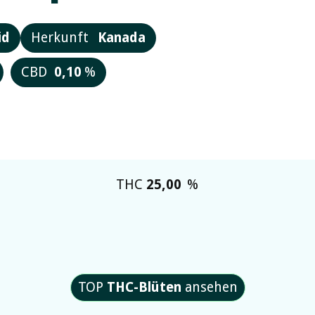
id
Herkunft
Kanada
CBD
0,10
%
THC
25,00
%
TOP
THC-Blüten
ansehen