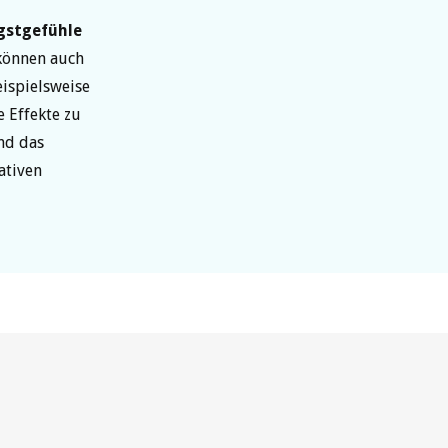
gstgefühle
können auch
ispielsweise
 Effekte zu
end das
ativen