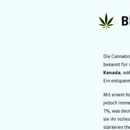
B
Die Cannabi
bekannt für 
Kanada
, wä
Ein entspann
Mit einem h
jedoch imme
1%, was deut
sie ihr voll
stärkeren th