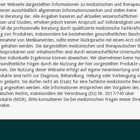
eser Webseite dargestellten Informationen zu medizinischen und therapeu
enen ausschließlich allgemeinen Informationszwecken und stellen keine
he Beratung dar. Alle Angaben basieren auf aktuellen wissenschaftlichen
sen und Studien, erheben jedoch keinen Anspruch auf Vollständigkeit un
Fall die professionelle Beratung durch qualifizierte medizinische Fachkräft
 von Produkten, insbesondere bei bestehenden gesundheitlichen Besc
Einnahme von Medikamenten, sollte immer Rücksprache mit einem Arzt od
gehalten werden. Die dargestellten medizinischen und therapeutischen 
isprodukten und -inhaltsstoffen sind durch wissenschaftliche Untersuc
aber individuelle Ergebnisse können abweichen. Wir übernehmen keine Ha
sundheitliche Folgen durch die Nutzung der hier vorgestellten Produkte 
nen. Die Nutzung dieser Webseite erfolgt auf eigene Verantwortung und
odukte sind nicht zur Diagnose, Behandlung, Heilung oder Vorbeugung 
n gedacht. Sie dürfen nicht als Ersatz für eine fachliche medizinische Be
g angesehen werden. Alle Informationen entsprechen den Vorgaben des
äischen Rechts, insbesondere der Verordnung (EU) Nr. 2017/745 über
dukte (MDR). Bitte konsultieren Sie bei medizinischen Fragen immer Ihr
heker.