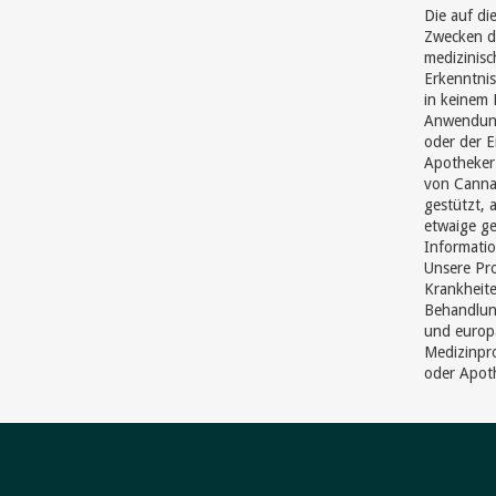
Die auf di
Zwecken di
medizinisc
Erkenntnis
in keinem 
Anwendung
oder der 
Apotheker 
von Cannab
gestützt, 
etwaige ge
Informatio
Unsere Pr
Krankheite
Behandlun
und europ
Medizinpro
oder Apot