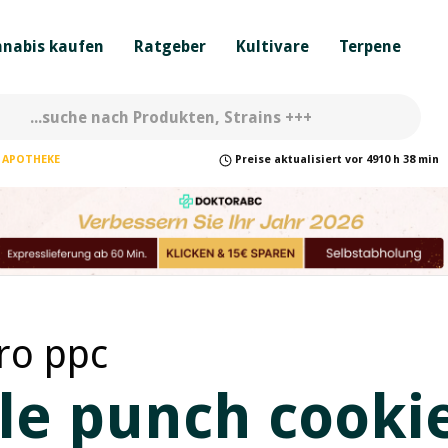
nabis kaufen
Ratgeber
Kultivare
Terpene
APOTHEKE
Preise
aktualisiert
vor
4910 h 38 min
ro ppc
le punch cooki