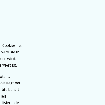
Cookies, ist
wird sie in
en wird.
viert ist.
otent,
alt liegt bei
lüte behält
iell
etisierende