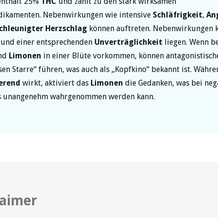
enthält 25%
THC
und zählt zu den stark wirksamen
ikamenten. Nebenwirkungen wie intensive
Schläfrigkeit
,
An
chleunigter Herzschlag
können auftreten. Nebenwirkungen 
 und einer entsprechenden
Unverträglichkeit
liegen. Wenn be
nd
Limonen
in einer Blüte vorkommen, können antagonistische
sen Starre“ führen, was auch als „Kopfkino“ bekannt ist. Währ
erend
wirkt, aktiviert das
Limonen
die Gedanken, was bei neg
ls unangenehm wahrgenommen werden kann.
laimer