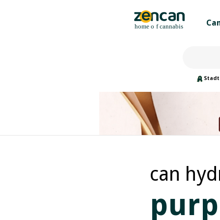
Can
Stadt
can hyd
purp