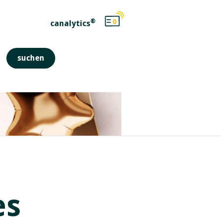
®
0
canalytics
es