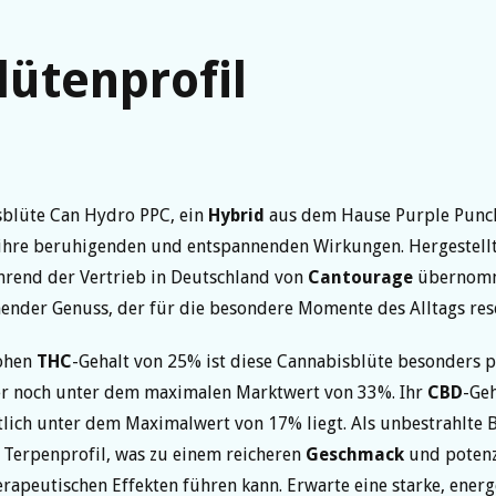
lütenprofil
sblüte Can Hydro PPC, ein
Hybrid
aus dem Hause Purple Punch 
ihre beruhigenden und entspannenden Wirkungen. Hergestellt 
hrend der Vertrieb in Deutschland von
Cantourage
übernomm
ender Genuss, der für die besondere Momente des Alltags reser
ohen
THC
-Gehalt von 25% ist diese Cannabisblüte besonders p
r noch unter dem maximalen Marktwert von 33%. Ihr
CBD
-Geh
lich unter dem Maximalwert von 17% liegt. Als unbestrahlte B
es Terpenprofil, was zu einem reicheren
Geschmack
und potenz
erapeutischen Effekten führen kann. Erwarte eine starke, energ