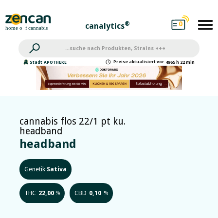
0
®
canalytics
Preise
aktualisiert
vor
Stadt
APOTHEKE
4965 h 22 min
cannabis flos 22/1 pt ku.
headband
headband
Genetik
Sativa
THC
22,00
CBD
0,10
%
%