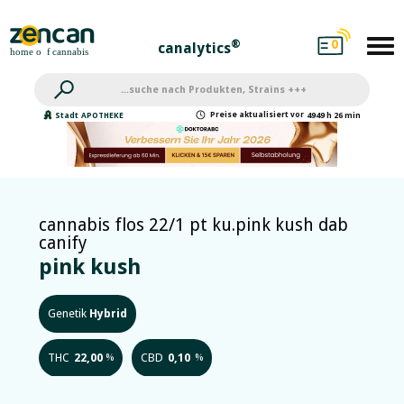
0
®
canalytics
Preise
aktualisiert
vor
Stadt
APOTHEKE
4949 h 26 min
cannabis flos 22/1 pt ku.pink kush dab
canify
pink kush
Genetik
Hybrid
THC
22,00
CBD
0,10
%
%