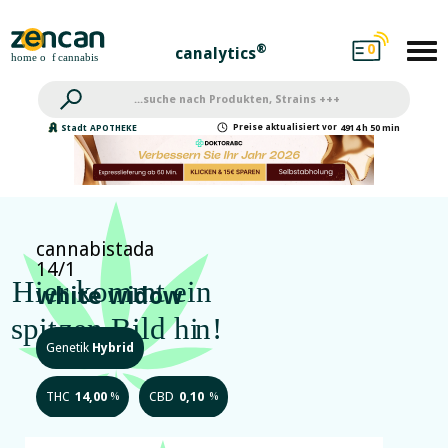
0
®
canalytics
Preise
aktualisiert
vor
Stadt
APOTHEKE
4914 h 50 min
cannabistada
14/1
white widow
Genetik
Hybrid
THC
14,00
CBD
0,10
%
%