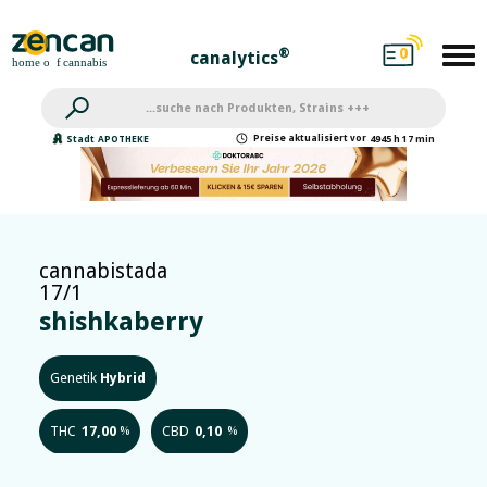
0
®
canalytics
Preise
aktualisiert
vor
Stadt
APOTHEKE
4945 h 17 min
cannabistada
17/1
shishkaberry
Genetik
Hybrid
THC
17,00
CBD
0,10
%
%