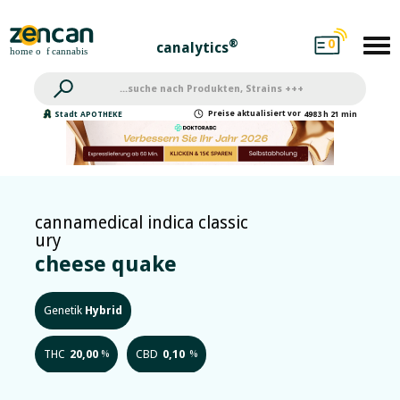
0
®
canalytics
Preise
aktualisiert
vor
Stadt
APOTHEKE
4983 h 21 min
cannamedical indica classic
ury
cheese quake
Genetik
Hybrid
THC
20,00
CBD
0,10
%
%