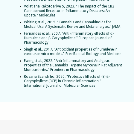
Volatiana Rakotoarivelo, 2023. "The Impact of the CB2
Cannabinoid Receptor in Inflammatory Diseases: An
Update." Molecules
Whiting et al., 2015. "Cannabis and Cannabinoids for
Medical Use: A Systematic Review and Meta-analysis." JAMA
Fernandes et al., 2007. "Anti-inflammatory effects of α-
Humulene and β-Caryophyllene." European Journal of
Pharmacology
Singh et al., 2017. "Antioxidant properties of humulene in
various in vitro models." Free Radical Biology and Medicine
Ewing et al., 2022. "Anti-Inflammatory and Analgesic
Properties of the Cannabis Terpene Myrcene in Rat Adjuvant
Monoarthritis." Frontiers in Pharmacology
Rosaria Scandiffio, 2020. "Protective Effects of (E)-β-
Caryophyllene (BCP) in Chronic Inflammation."
International Journal of Molecular Sciences