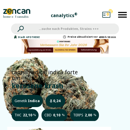
0
®
canalytics
Preise
aktualisiert
vor
Stadt
APOTHEKE
4990 h 58 min
cannamedical indica forte
nm
kerosene krash
Genetik
Indica
0,24
δ
THC
22,10
CBD
0,10
TERPS
2,00
%
%
%