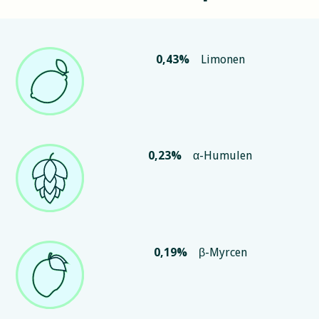
0,43
%
Limonen
0,23
%
α-Humulen
0,19
%
β-Myrcen