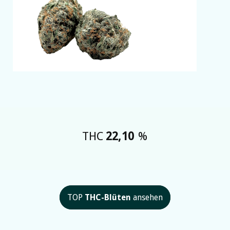
THC
22,10
%
TOP
THC-Blüten
ansehen