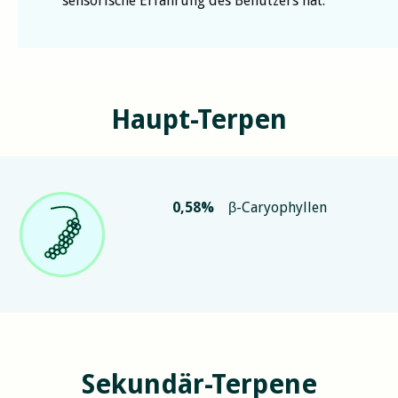
sensorische Erfahrung des Benutzers hat.
Haupt-Terpen
0,58
%
β-Caryophyllen
Sekundär-Terpene