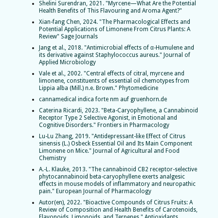
Shelini Surendran, 2021. "Myrcene—What Are the Potential
Health Benefits of This Flavouring and Aroma Agent?"
Xian-fang Chen, 2024. "The Pharmacological Effects and
Potential Applications of Limonene From Citrus Plants: A
Review" Sage Journals
Jang et al., 2018. "Antimicrobial effects of α-Humulene and
its derivative against Staphylococcus aureus." Journal of
Applied Microbiology
Vale et al., 2002. "Central effects of citral, myrcene and
limonene, constituents of essential oil chemotypes from
Lippia alba (Mill.) n.e. Brown." Phytomedicine
cannamedical indica forte nm auf gruenhorn.de
Caterina Ricardi, 2023. "Beta-Caryophyllene, a Cannabinoid
Receptor Type 2 Selective Agonist, in Emotional and
Cognitive Disorders." Frontiers in Pharmacology
Lu-Lu Zhang, 2019. "Antidepressant-like Effect of Citrus
sinensis (L.) Osbeck Essential Oil and Its Main Component
Limonene on Mice." Journal of Agricultural and Food
Chemistry
A.-L. Klauke, 2013. "The cannabinoid CB2 receptor-selective
phytocannabinoid beta-caryophyllene exerts analgesic
effects in mouse models of inflammatory and neuropathic
pain." European Journal of Pharmacology
Autor(en), 2022. "Bioactive Compounds of Citrus Fruits: A
Review of Composition and Health Benefits of Carotenoids,
Flavonoids, Limonoids, and Terpenes." Antioxidants