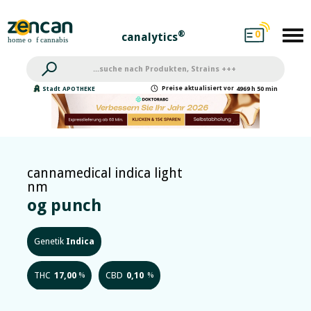
0
®
canalytics
Preise
aktualisiert
vor
Stadt
APOTHEKE
4969 h 50 min
cannamedical indica light
nm
og punch
Genetik
Indica
THC
17,00
CBD
0,10
%
%