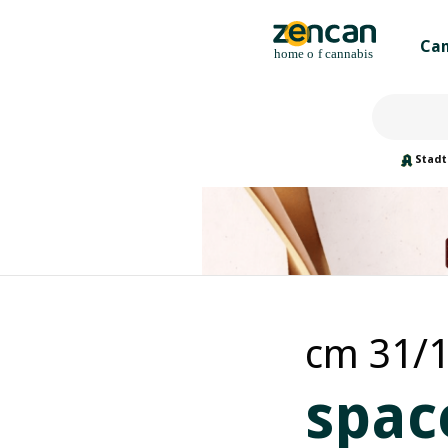
Can
Stadt
cm 31/1
spac