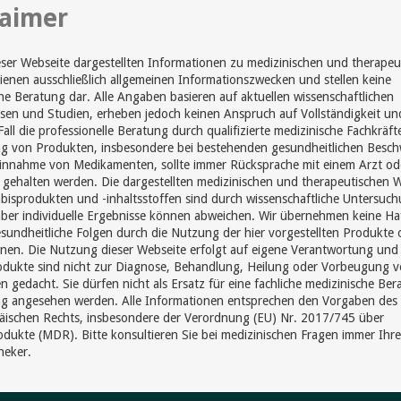
laimer
eser Webseite dargestellten Informationen zu medizinischen und therapeu
enen ausschließlich allgemeinen Informationszwecken und stellen keine
he Beratung dar. Alle Angaben basieren auf aktuellen wissenschaftlichen
sen und Studien, erheben jedoch keinen Anspruch auf Vollständigkeit un
Fall die professionelle Beratung durch qualifizierte medizinische Fachkräft
 von Produkten, insbesondere bei bestehenden gesundheitlichen Besc
Einnahme von Medikamenten, sollte immer Rücksprache mit einem Arzt od
gehalten werden. Die dargestellten medizinischen und therapeutischen 
isprodukten und -inhaltsstoffen sind durch wissenschaftliche Untersuc
aber individuelle Ergebnisse können abweichen. Wir übernehmen keine Ha
sundheitliche Folgen durch die Nutzung der hier vorgestellten Produkte 
nen. Die Nutzung dieser Webseite erfolgt auf eigene Verantwortung und
odukte sind nicht zur Diagnose, Behandlung, Heilung oder Vorbeugung 
n gedacht. Sie dürfen nicht als Ersatz für eine fachliche medizinische Be
g angesehen werden. Alle Informationen entsprechen den Vorgaben des
äischen Rechts, insbesondere der Verordnung (EU) Nr. 2017/745 über
dukte (MDR). Bitte konsultieren Sie bei medizinischen Fragen immer Ihr
heker.