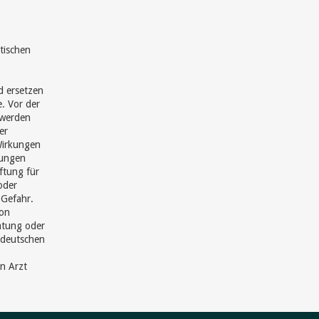
tischen
d ersetzen
e. Vor der
hwerden
er
Wirkungen
hungen
ftung für
oder
 Gefahr.
von
ratung oder
 deutschen
en Arzt