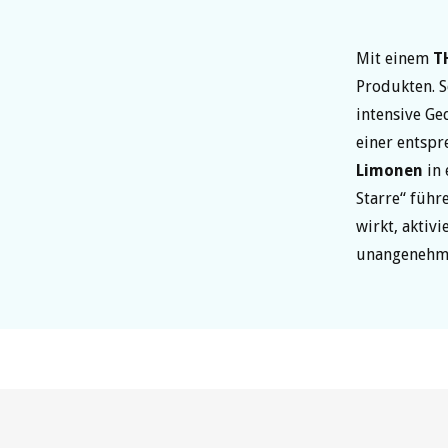
Mit einem
T
Produkten. 
intensive G
einer entsp
Limonen
in 
Starre“ führ
wirkt, aktivi
unangenehm