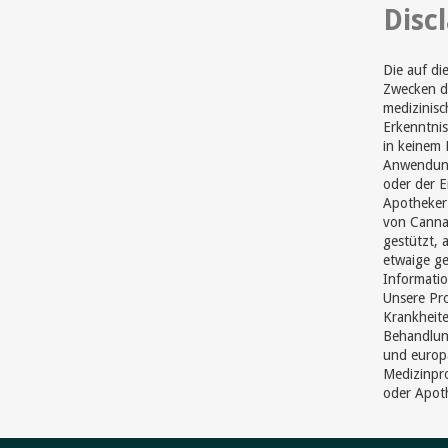
Disc
Die auf di
Zwecken di
medizinisc
Erkenntnis
in keinem 
Anwendung
oder der 
Apotheker 
von Cannab
gestützt, 
etwaige ge
Informatio
Unsere Pr
Krankheite
Behandlun
und europ
Medizinpro
oder Apot