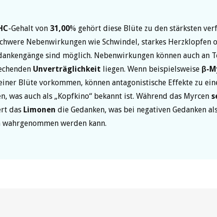
HC
-Gehalt von
31,00
% gehört diese Blüte zu den stärksten ve
Schwere Nebenwirkungen wie Schwindel, starkes Herzklopfen 
edankengänge sind möglich. Nebenwirkungen können auch an 
rechenden
Unverträglichkeit
liegen. Wenn beispielsweise
β-M
einer Blüte vorkommen, können antagonistische Effekte zu ein
en, was auch als „Kopfkino“ bekannt ist. Während das Myrcen
s
ert das
Limonen
die Gedanken, was bei negativen Gedanken al
 wahrgenommen werden kann.