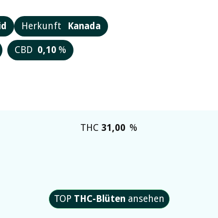
id
Herkunft
Kanada
CBD
0,10
%
THC
31,00
%
TOP
THC-Blüten
ansehen