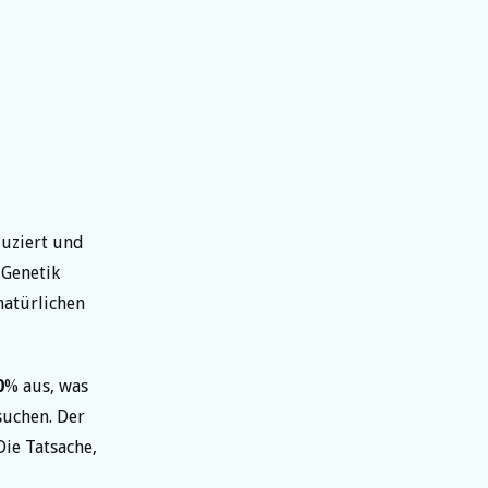
uziert und
-Genetik
natürlichen
0
% aus, was
suchen. Der
Die Tatsache,