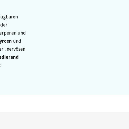
rfügbaren
oder
Terpenen und
yrcen
und
er „nervösen
edierend
s