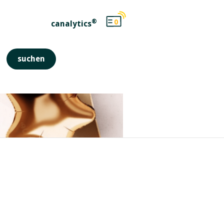
®
0
canalytics