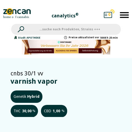
0
®
canalytics
Preise
aktualisiert
vor
Stadt
APOTHEKE
5008 h 25 min
cnbs 30/1 vv
varnish vapor
Genetik
Hybrid
THC
30,00
CBD
1,00
%
%