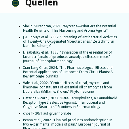
Quellen
Shelini Surendran, 2021. "Myrcene—What Are the Potential
Health Benefits of This Flavouring and Aroma Agent?"
J.-L. Inouye et al., 2007. "Screening of Antibacterial Activities
of Twenty-One Oxygenated Monoterpenes." Zeitschrift für
Naturforschung C
Elisabetsky et al., 1995. "Inhalation of the essential oil of
lavender (Linalool) produces anxiolytic effects in mice."
Journal of Ethnopharmacology
Xian-fang Chen, 2024. "The Pharmacological Effects and
Potential Applications of Limonene From Citrus Plants: A
Review" Sage Journals
Vale et al., 2002. "Central effects of citral, myrcene and
limonene, constituents of essential oil chemotypes from
Lippia alba (Mill.) n.e. Brown." Phytomedicine
Caterina Ricardi, 2023. "Beta-Caryophyllene, a Cannabinoid
Receptor Type 2 Selective Agonist, in Emotional and
Cognitive Disorders." Frontiers in Pharmacology
cnbs fk 30/1 auf gruenhorn.de
Peana et al., 2002. "Linalool produces antinociception in
two experimental models of pain." European Journal of
Pharmacology