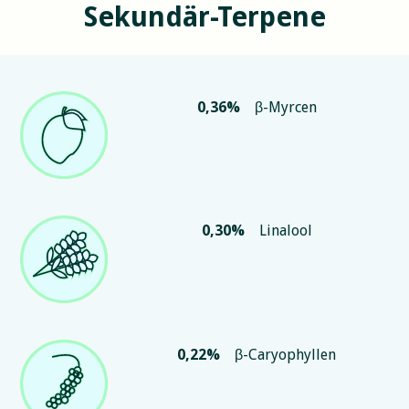
Sekundär-Terpene
0,36
%
β-Myrcen
0,30
%
Linalool
0,22
%
β-Caryophyllen