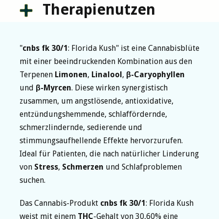
Therapienutzen
"
cnbs fk 30/1
: Florida Kush" ist eine Cannabisblüte
mit einer beeindruckenden Kombination aus den
Terpenen
Limonen
,
Linalool
,
β-Caryophyllen
und
β-Myrcen
. Diese wirken synergistisch
zusammen, um angstlösende, antioxidative,
entzündungshemmende, schlaffördernde,
schmerzlindernde, sedierende und
stimmungsaufhellende Effekte hervorzurufen.
Ideal für Patienten, die nach natürlicher Linderung
von
Stress
,
Schmerzen
und Schlafproblemen
suchen.
Das Cannabis-Produkt
cnbs fk 30/1
: Florida Kush
weist mit einem
THC
-Gehalt von 30,60% eine