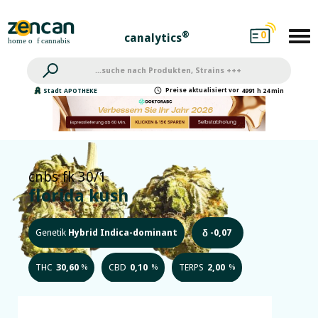
0
®
canalytics
Preise
aktualisiert
vor
Stadt
APOTHEKE
4991 h 24 min
cnbs fk 30/1
florida kush
Genetik
Hybrid Indica-dominant
-0,07
δ
THC
30,60
CBD
0,10
TERPS
2,00
%
%
%