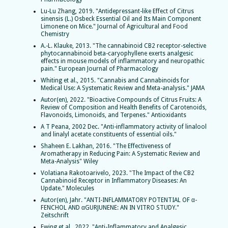
Lu-Lu Zhang, 2019. "Antidepressant-like Effect of Citrus
sinensis (L.) Osbeck Essential Oil and Its Main Component
Limonene on Mice." Journal of Agricultural and Food
Chemistry
A.-L. Klauke, 2013. "The cannabinoid CB2 receptor-selective
phytocannabinoid beta-caryophyllene exerts analgesic
effects in mouse models of inflammatory and neuropathic
pain." European Journal of Pharmacology
Whiting et al., 2015. "Cannabis and Cannabinoids for
Medical Use: A Systematic Review and Meta-analysis." JAMA
Autor(en), 2022. "Bioactive Compounds of Citrus Fruits: A
Review of Composition and Health Benefits of Carotenoids,
Flavonoids, Limonoids, and Terpenes." Antioxidants
A T Peana, 2002 Dec. "Anti-inflammatory activity of linalool
and linalyl acetate constituents of essential oils."
Shaheen E. Lakhan, 2016. "The Effectiveness of
Aromatherapy in Reducing Pain: A Systematic Review and
Meta-Analysis" Wiley
Volatiana Rakotoarivelo, 2023. "The Impact of the CB2
Cannabinoid Receptor in Inflammatory Diseases: An
Update." Molecules
Autor(en), Jahr. "ANTI-INFLAMMATORY POTENTIAL OF α-
FENCHOL AND αGURJUNENE: AN IN VITRO STUDY."
Zeitschrift
Ewing et al., 2022. "Anti-Inflammatory and Analgesic