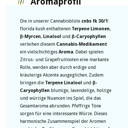
Aromaprofil
Die in unserer Cannabisblüte
cnbs fk 30/1
:
florida kush enthaltenen
Terpene
Limonen
,
β-Myrcen
,
Linalool
und
β-Caryophyllen
verleihen diesem
Cannabis-Medikament
ein vielschichtiges
Aroma
. Dabei spielen
Zitrus- und Grapefruitnoten eine markante
Rolle, werden aber durch erdige und
kräuterige Akzente ausgeglichen. Zudem
bringen die
Terpene
Linalool
und
β-
Caryophyllen
blumige, lavendelige, holzige
und würzige Nuancen ins Spiel, die das
Gesamtaroma abrunden. Pfeffrige Töne
sorgen für eine interessante Würze. Dieses
harmonische Zusammenspiel der Aromen