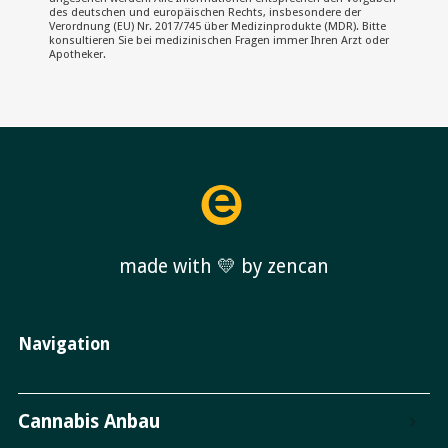
des deutschen und europäischen Rechts, insbesondere der
Verordnung (EU) Nr. 2017/745 über Medizinprodukte (MDR). Bitte
konsultieren Sie bei medizinischen Fragen immer Ihren Arzt oder
Apotheker.
made with 💛 by zencan
Navigation
Cannabis Anbau