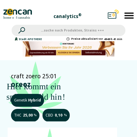
0
®
canalytics
Preise
aktualisiert
vor
Stadt
APOTHEKE
4949 h 41 min
craft zoero 25:01
oreoz
Genetik
Hybrid
THC
25,00
CBD
0,10
%
%