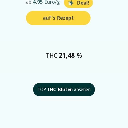
ab
4,95
Euro/g
Deal!
auf's Rezept
THC
21,48
%
TOP
THC-Blüten
ansehen