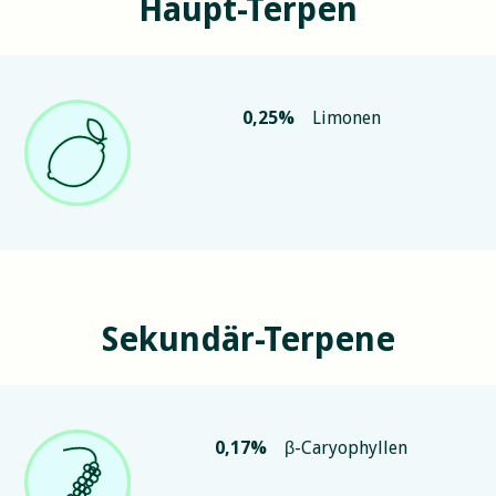
Haupt-Terpen
0,25
%
Limonen
Sekundär-Terpene
0,17
%
β-Caryophyllen