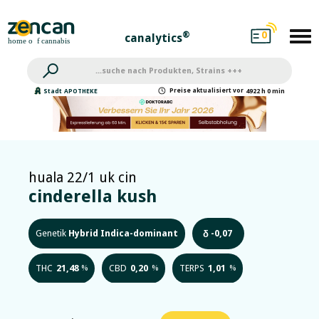
0
®
canalytics
Preise
aktualisiert
vor
Stadt
APOTHEKE
4922 h 0 min
huala 22/1 uk cin
cinderella kush
Genetik
Hybrid Indica-dominant
-0,07
δ
THC
21,48
CBD
0,20
TERPS
1,01
%
%
%