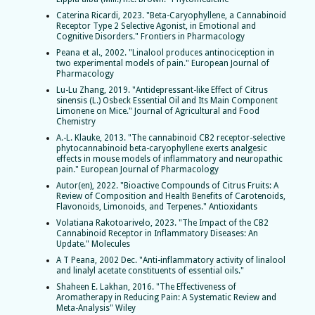
Caterina Ricardi, 2023. "Beta-Caryophyllene, a Cannabinoid
Receptor Type 2 Selective Agonist, in Emotional and
Cognitive Disorders." Frontiers in Pharmacology
Peana et al., 2002. "Linalool produces antinociception in
two experimental models of pain." European Journal of
Pharmacology
Lu-Lu Zhang, 2019. "Antidepressant-like Effect of Citrus
sinensis (L.) Osbeck Essential Oil and Its Main Component
Limonene on Mice." Journal of Agricultural and Food
Chemistry
A.-L. Klauke, 2013. "The cannabinoid CB2 receptor-selective
phytocannabinoid beta-caryophyllene exerts analgesic
effects in mouse models of inflammatory and neuropathic
pain." European Journal of Pharmacology
Autor(en), 2022. "Bioactive Compounds of Citrus Fruits: A
Review of Composition and Health Benefits of Carotenoids,
Flavonoids, Limonoids, and Terpenes." Antioxidants
Volatiana Rakotoarivelo, 2023. "The Impact of the CB2
Cannabinoid Receptor in Inflammatory Diseases: An
Update." Molecules
A T Peana, 2002 Dec. "Anti-inflammatory activity of linalool
and linalyl acetate constituents of essential oils."
Shaheen E. Lakhan, 2016. "The Effectiveness of
Aromatherapy in Reducing Pain: A Systematic Review and
Meta-Analysis" Wiley