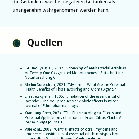
die Gedanken, was bei negativen Gedanken als
unangenehm wahrgenommen werden kann.
Quellen
J.-L. Inouye et al., 2007. "Screening of Antibacterial Activities
of Twenty-One Oxygenated Monoterpenes." Zeitschrift für
Naturforschung C
Shelini Surendran, 2021. "Myrcene—What Are the Potential
Health Benefits of This Flavouring and Aroma Agent?"
Elisabetsky et al., 1995. "Inhalation of the essential oil of
lavender (Linalool) produces anxiolytic effects in mice."
Journal of Ethnopharmacology
Xian-fang Chen, 2024. "The Pharmacological Effects and
Potential Applications of Limonene From Citrus Plants: A
Review" Sage Journals
Vale et al., 2002. "Central effects of citral, myrcene and
limonene, constituents of essential oil chemotypes from
Lippia alba (Mill.) n.e. Brown." Phytomedicine