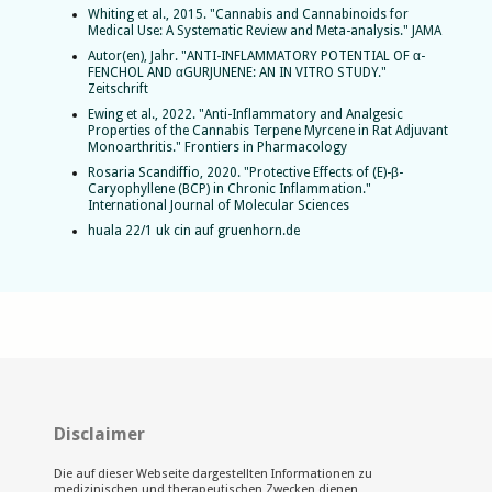
Whiting et al., 2015. "Cannabis and Cannabinoids for
Medical Use: A Systematic Review and Meta-analysis." JAMA
Autor(en), Jahr. "ANTI-INFLAMMATORY POTENTIAL OF α-
FENCHOL AND αGURJUNENE: AN IN VITRO STUDY."
Zeitschrift
Ewing et al., 2022. "Anti-Inflammatory and Analgesic
Properties of the Cannabis Terpene Myrcene in Rat Adjuvant
Monoarthritis." Frontiers in Pharmacology
Rosaria Scandiffio, 2020. "Protective Effects of (E)-β-
Caryophyllene (BCP) in Chronic Inflammation."
International Journal of Molecular Sciences
huala 22/1 uk cin auf gruenhorn.de
Disclaimer
Die auf dieser Webseite dargestellten Informationen zu
medizinischen und therapeutischen Zwecken dienen