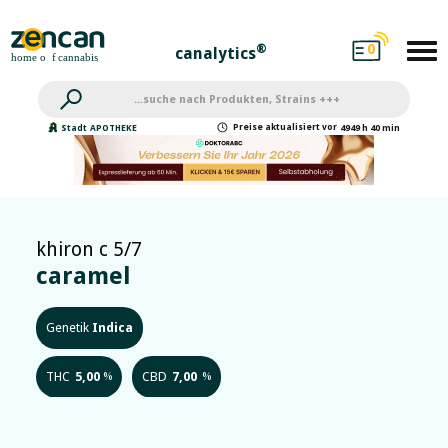
0
®
canalytics
Preise
aktualisiert
vor
Stadt
APOTHEKE
4949 h 40 min
khiron c 5/7
caramel
Genetik
Indica
THC
5,00
CBD
7,00
%
%