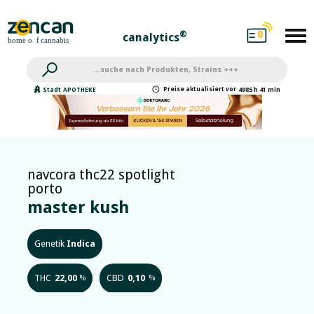
0
®
canalytics
Preise
aktualisiert
vor
Stadt
APOTHEKE
4985 h 41 min
navcora thc22 spotlight
porto
master kush
Genetik
Indica
THC
22,00
CBD
0,10
%
%