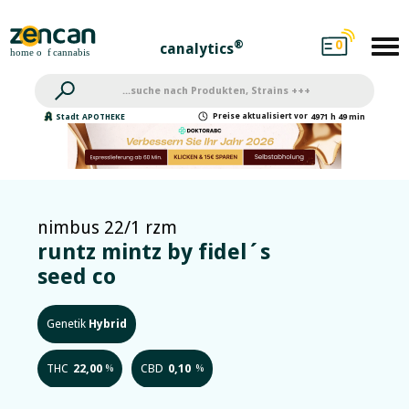
0
®
canalytics
Preise
aktualisiert
vor
Stadt
APOTHEKE
4971 h 49 min
nimbus 22/1 rzm
runtz mintz by fidel´s
seed co
Genetik
Hybrid
THC
22,00
CBD
0,10
%
%