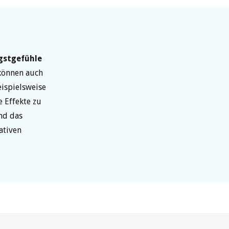
gstgefühle
können auch
ispielsweise
 Effekte zu
end das
ativen