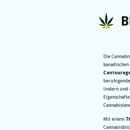
B
Die Cannabi
kanadischen 
Cantourag
beruhigenden
lindern und 
Eigenschafte
Cannabisland
Mit einem
T
Cannabisblüt