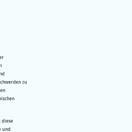
er
n
und
eschwerden zu
hen
nischen
t diese
e und