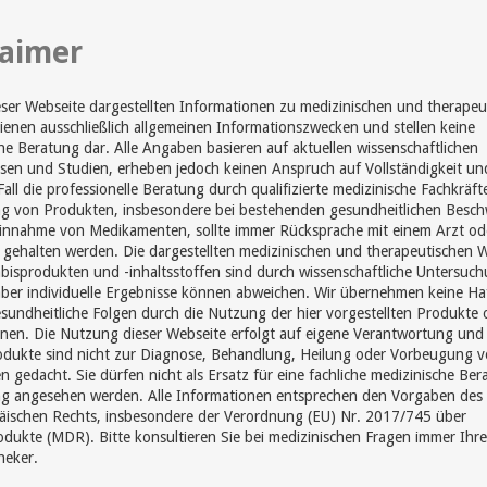
laimer
eser Webseite dargestellten Informationen zu medizinischen und therapeu
enen ausschließlich allgemeinen Informationszwecken und stellen keine
he Beratung dar. Alle Angaben basieren auf aktuellen wissenschaftlichen
sen und Studien, erheben jedoch keinen Anspruch auf Vollständigkeit un
Fall die professionelle Beratung durch qualifizierte medizinische Fachkräft
 von Produkten, insbesondere bei bestehenden gesundheitlichen Besc
Einnahme von Medikamenten, sollte immer Rücksprache mit einem Arzt od
gehalten werden. Die dargestellten medizinischen und therapeutischen 
isprodukten und -inhaltsstoffen sind durch wissenschaftliche Untersuc
aber individuelle Ergebnisse können abweichen. Wir übernehmen keine Ha
sundheitliche Folgen durch die Nutzung der hier vorgestellten Produkte 
nen. Die Nutzung dieser Webseite erfolgt auf eigene Verantwortung und
odukte sind nicht zur Diagnose, Behandlung, Heilung oder Vorbeugung 
n gedacht. Sie dürfen nicht als Ersatz für eine fachliche medizinische Be
g angesehen werden. Alle Informationen entsprechen den Vorgaben des
äischen Rechts, insbesondere der Verordnung (EU) Nr. 2017/745 über
dukte (MDR). Bitte konsultieren Sie bei medizinischen Fragen immer Ihr
heker.