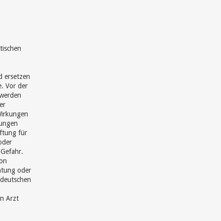
tischen
d ersetzen
e. Vor der
hwerden
er
Wirkungen
hungen
ftung für
oder
 Gefahr.
von
ratung oder
 deutschen
en Arzt