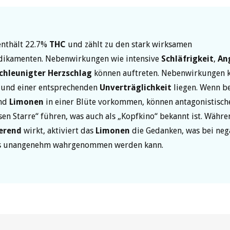
enthält 22.7%
THC
und zählt zu den stark wirksamen
ikamenten. Nebenwirkungen wie intensive
Schläfrigkeit
,
An
chleunigter Herzschlag
können auftreten. Nebenwirkungen 
 und einer entsprechenden
Unverträglichkeit
liegen. Wenn be
nd
Limonen
in einer Blüte vorkommen, können antagonistische
sen Starre“ führen, was auch als „Kopfkino“ bekannt ist. Währ
erend
wirkt, aktiviert das
Limonen
die Gedanken, was bei neg
ls unangenehm wahrgenommen werden kann.