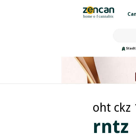
Can
Stadt
oht ckz 
rntz