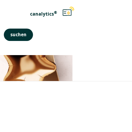
®
0
canalytics