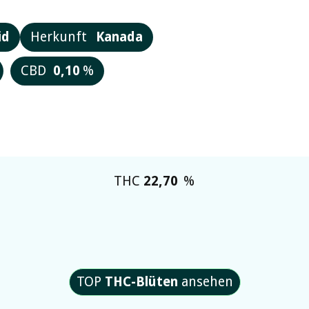
id
Herkunft
Kanada
CBD
0,10
%
THC
22,70
%
TOP
THC-Blüten
ansehen