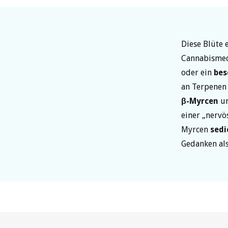
Diese Blüte 
Cannabismed
oder ein
bes
an Terpenen
β-Myrcen
u
einer „nervö
Myrcen
sedi
Gedanken a