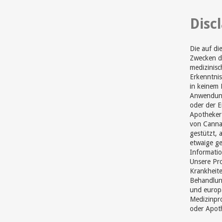
Disc
Die auf di
Zwecken di
medizinisc
Erkenntnis
in keinem 
Anwendung
oder der 
Apotheker 
von Cannab
gestützt, 
etwaige ge
Informatio
Unsere Pr
Krankheite
Behandlun
und europ
Medizinpro
oder Apot