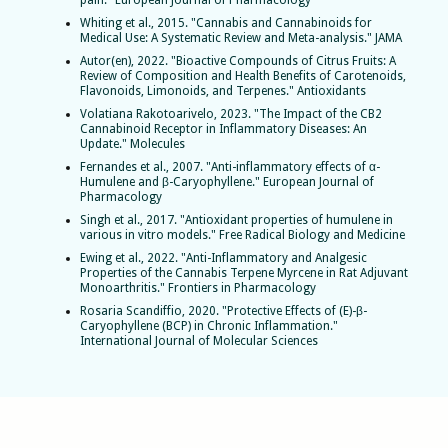
Whiting et al., 2015. "Cannabis and Cannabinoids for
Medical Use: A Systematic Review and Meta-analysis." JAMA
Autor(en), 2022. "Bioactive Compounds of Citrus Fruits: A
Review of Composition and Health Benefits of Carotenoids,
Flavonoids, Limonoids, and Terpenes." Antioxidants
Volatiana Rakotoarivelo, 2023. "The Impact of the CB2
Cannabinoid Receptor in Inflammatory Diseases: An
Update." Molecules
Fernandes et al., 2007. "Anti-inflammatory effects of α-
Humulene and β-Caryophyllene." European Journal of
Pharmacology
Singh et al., 2017. "Antioxidant properties of humulene in
various in vitro models." Free Radical Biology and Medicine
Ewing et al., 2022. "Anti-Inflammatory and Analgesic
Properties of the Cannabis Terpene Myrcene in Rat Adjuvant
Monoarthritis." Frontiers in Pharmacology
Rosaria Scandiffio, 2020. "Protective Effects of (E)-β-
Caryophyllene (BCP) in Chronic Inflammation."
International Journal of Molecular Sciences