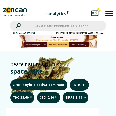
0
®
canalytics
Preise
aktualisiert
vor
Stadt
APOTHEKE
4990 h 51 min
peace naturals 33/1 sc
space cake
Genetik
Hybrid Sativa-dominant
-0,11
δ
THC
33,60
CBD
0,10
TERPS
1,99
%
%
%