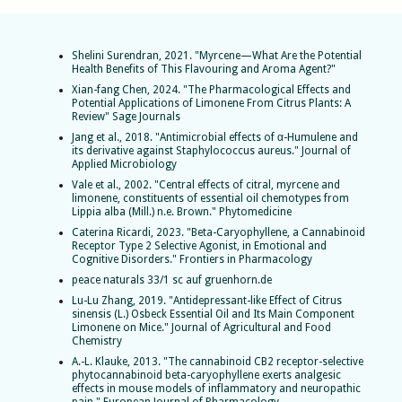
Shelini Surendran, 2021. "Myrcene—What Are the Potential
Health Benefits of This Flavouring and Aroma Agent?"
Xian-fang Chen, 2024. "The Pharmacological Effects and
Potential Applications of Limonene From Citrus Plants: A
Review" Sage Journals
Jang et al., 2018. "Antimicrobial effects of α-Humulene and
its derivative against Staphylococcus aureus." Journal of
Applied Microbiology
Vale et al., 2002. "Central effects of citral, myrcene and
limonene, constituents of essential oil chemotypes from
Lippia alba (Mill.) n.e. Brown." Phytomedicine
Caterina Ricardi, 2023. "Beta-Caryophyllene, a Cannabinoid
Receptor Type 2 Selective Agonist, in Emotional and
Cognitive Disorders." Frontiers in Pharmacology
peace naturals 33/1 sc auf gruenhorn.de
Lu-Lu Zhang, 2019. "Antidepressant-like Effect of Citrus
sinensis (L.) Osbeck Essential Oil and Its Main Component
Limonene on Mice." Journal of Agricultural and Food
Chemistry
A.-L. Klauke, 2013. "The cannabinoid CB2 receptor-selective
phytocannabinoid beta-caryophyllene exerts analgesic
effects in mouse models of inflammatory and neuropathic
pain." European Journal of Pharmacology