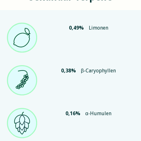
0,49
%
Limonen
0,38
%
β-Caryophyllen
0,16
%
α-Humulen