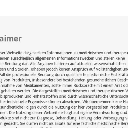
laimer
eser Webseite dargestellten Informationen zu medizinischen und therapeu
enen ausschließlich allgemeinen Informationszwecken und stellen keine
he Beratung dar. Alle Angaben basieren auf aktuellen wissenschaftlichen
sen und Studien, erheben jedoch keinen Anspruch auf Vollständigkeit un
Fall die professionelle Beratung durch qualifizierte medizinische Fachkräft
 von Produkten, insbesondere bei bestehenden gesundheitlichen Besc
Einnahme von Medikamenten, sollte immer Rücksprache mit einem Arzt od
gehalten werden. Die dargestellten medizinischen und therapeutischen 
isprodukten und -inhaltsstoffen sind durch wissenschaftliche Untersuc
aber individuelle Ergebnisse können abweichen. Wir übernehmen keine Ha
sundheitliche Folgen durch die Nutzung der hier vorgestellten Produkte 
nen. Die Nutzung dieser Webseite erfolgt auf eigene Verantwortung und
odukte sind nicht zur Diagnose, Behandlung, Heilung oder Vorbeugung 
n gedacht. Sie dürfen nicht als Ersatz für eine fachliche medizinische Be