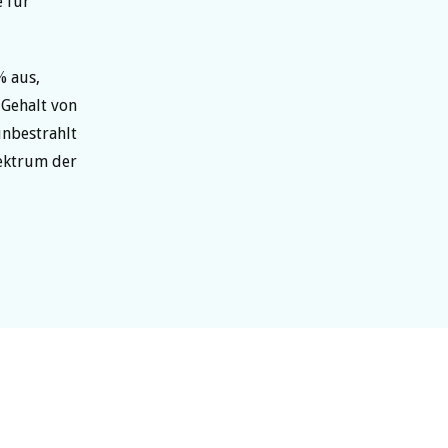
e für
% aus,
-Gehalt von
unbestrahlt
ektrum der