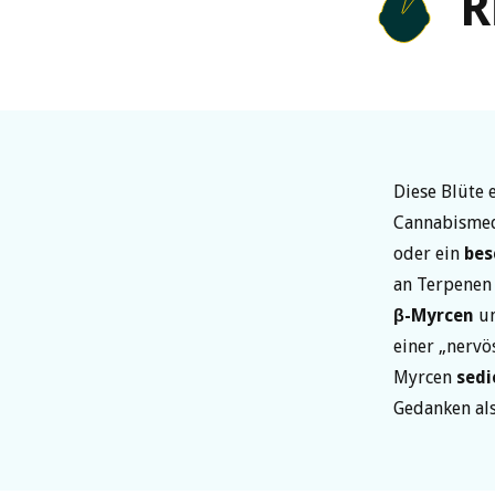
R
Diese Blüte 
Cannabismed
oder ein
bes
an Terpenen
β-Myrcen
u
einer „nervö
Myrcen
sedi
Gedanken a