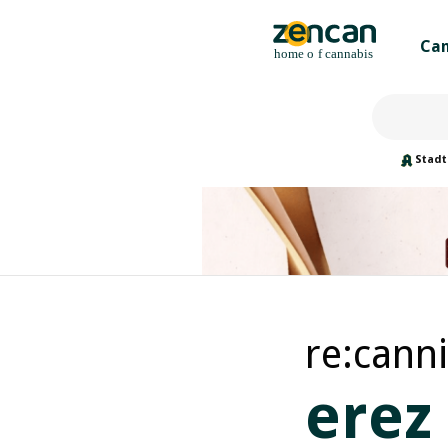
Can
Stadt
re:canni
erez