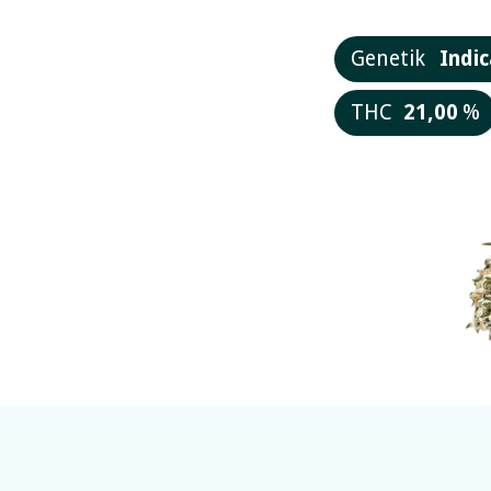
Genetik
Indic
THC
21,00
%