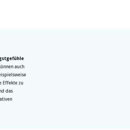
gstgefühle
können auch
ispielsweise
 Effekte zu
end das
ativen