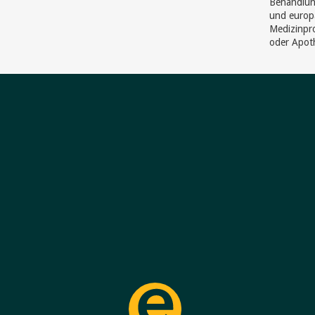
Behandlun
und europ
Medizinpro
oder Apot