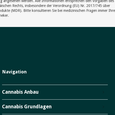
g angesehen werden. Alle Informationen entsprechen den Vorgaben des
äischen Rechts, insbesondere der Verordnung (EU) Nr. 2017/745 über
dukte (MDR). Bitte konsultieren Sie bei medizinischen Fragen immer Ihr
heker.
Navigation
Cannabis Anbau
Cannabis Grundlagen