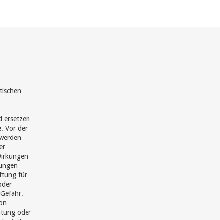
tischen
d ersetzen
e. Vor der
hwerden
er
Wirkungen
hungen
ftung für
oder
 Gefahr.
von
ratung oder