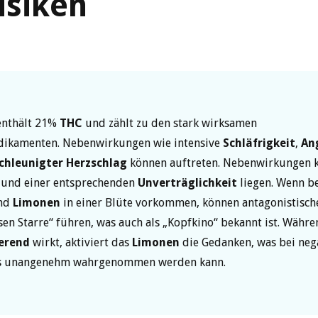
isiken
enthält 21%
THC
und zählt zu den stark wirksamen
ikamenten. Nebenwirkungen wie intensive
Schläfrigkeit
,
An
chleunigter Herzschlag
können auftreten. Nebenwirkungen 
 und einer entsprechenden
Unverträglichkeit
liegen. Wenn be
nd
Limonen
in einer Blüte vorkommen, können antagonistische
sen Starre“ führen, was auch als „Kopfkino“ bekannt ist. Währ
erend
wirkt, aktiviert das
Limonen
die Gedanken, was bei neg
ls unangenehm wahrgenommen werden kann.