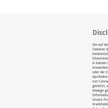
Disc
Die auf di
Zwecken di
medizinisc
Erkenntnis
in keinem 
Anwendung
oder der 
Apotheker 
von Cannab
gestützt, 
etwaige ge
Informatio
Unsere Pr
Krankheite