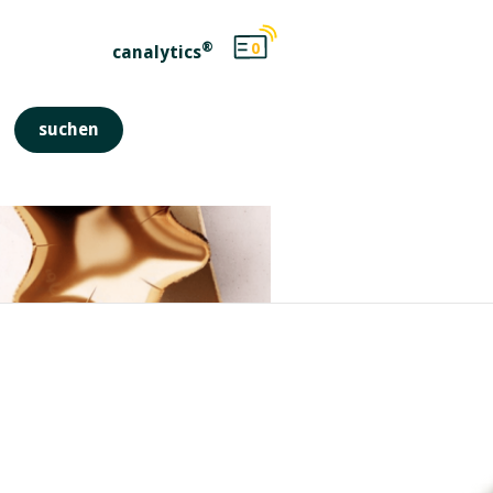
®
0
canalytics