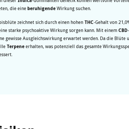
n dieser
Indica
-dominanten Genetik können wertvolle Vorteil
eten, die eine
beruhigende
Wirkung suchen.
isblüte zeichnet sich durch einen hohen
THC
-Gehalt von 21,0
eine starke psychoaktive Wirkung sorgen kann. Mit einem
CBD
ne gewisse Ausgleichswirkung erwartet werden. Da die Blüte 
alle
Terpene
erhalten, was potenziell das gesamte Wirkungssp
essert.