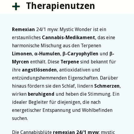
Therapienutzen
Remexian
24/1 myw: Mystic Wonder ist ein
erstaunliches
Cannabis-Medikament
, das eine
harmonische Mischung aus den Terpenen
Limonen
,
α-Humulen
,
β-Caryophyllen
und
β-
Myrcen
enthält. Diese
Terpene
sind bekannt für
ihre
angstlösenden
, antioxidativen und
entzündungshemmenden Eigenschaften. Darüber
hinaus fördern sie den Schlaf, lindern
Schmerzen
,
wirken
beruhigend
und heben die Stimmung. Ein
idealer Begleiter für diejenigen, die nach
energetischer Entspannung und Wohlbefinden
suchen.
Die Cannabisblüte
remexian 24/1 myw
: mystic