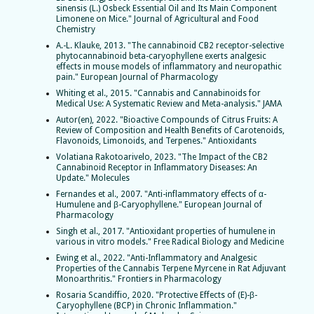
sinensis (L.) Osbeck Essential Oil and Its Main Component
Limonene on Mice." Journal of Agricultural and Food
Chemistry
A.-L. Klauke, 2013. "The cannabinoid CB2 receptor-selective
phytocannabinoid beta-caryophyllene exerts analgesic
effects in mouse models of inflammatory and neuropathic
pain." European Journal of Pharmacology
Whiting et al., 2015. "Cannabis and Cannabinoids for
Medical Use: A Systematic Review and Meta-analysis." JAMA
Autor(en), 2022. "Bioactive Compounds of Citrus Fruits: A
Review of Composition and Health Benefits of Carotenoids,
Flavonoids, Limonoids, and Terpenes." Antioxidants
Volatiana Rakotoarivelo, 2023. "The Impact of the CB2
Cannabinoid Receptor in Inflammatory Diseases: An
Update." Molecules
Fernandes et al., 2007. "Anti-inflammatory effects of α-
Humulene and β-Caryophyllene." European Journal of
Pharmacology
Singh et al., 2017. "Antioxidant properties of humulene in
various in vitro models." Free Radical Biology and Medicine
Ewing et al., 2022. "Anti-Inflammatory and Analgesic
Properties of the Cannabis Terpene Myrcene in Rat Adjuvant
Monoarthritis." Frontiers in Pharmacology
Rosaria Scandiffio, 2020. "Protective Effects of (E)-β-
Caryophyllene (BCP) in Chronic Inflammation."