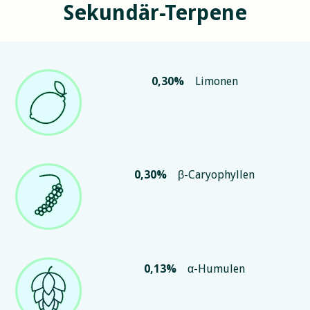
Sekundär-Terpene
0,30
%
Limonen
0,30
%
β-Caryophyllen
0,13
%
α-Humulen