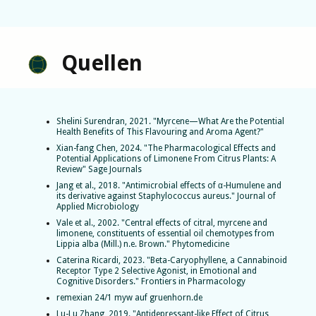
Quellen
Shelini Surendran, 2021. "Myrcene—What Are the Potential
Health Benefits of This Flavouring and Aroma Agent?"
Xian-fang Chen, 2024. "The Pharmacological Effects and
Potential Applications of Limonene From Citrus Plants: A
Review" Sage Journals
Jang et al., 2018. "Antimicrobial effects of α-Humulene and
its derivative against Staphylococcus aureus." Journal of
Applied Microbiology
Vale et al., 2002. "Central effects of citral, myrcene and
limonene, constituents of essential oil chemotypes from
Lippia alba (Mill.) n.e. Brown." Phytomedicine
Caterina Ricardi, 2023. "Beta-Caryophyllene, a Cannabinoid
Receptor Type 2 Selective Agonist, in Emotional and
Cognitive Disorders." Frontiers in Pharmacology
remexian 24/1 myw auf gruenhorn.de
Lu-Lu Zhang, 2019. "Antidepressant-like Effect of Citrus