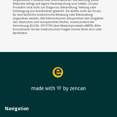
vorgestellten Produkte oder Informationen. Die Nutzung dieser
Webseite erfolgt auf eigene Verantwortung und Gefahr. Unsere
Produkte sind nicht zur Diagnose, Behandlung, Heilung oder
Vorbeugung von Krankheiten gedacht. Sie dürfen nicht als Ersatz
für eine fachliche medizinische Beratung oder Behandlung
angesehen werden. Alle Informationen entsprechen den Vorgaben
des deutschen und europäischen Rechts, insbesondere der
Verordnung (EU) Nr. 2017/745 über Medizinprodukte (MDR). Bitte
konsultieren Sie bei medizinischen Fragen immer Ihren Arzt oder
Apotheker.
made with 💛 by zencan
Navigation