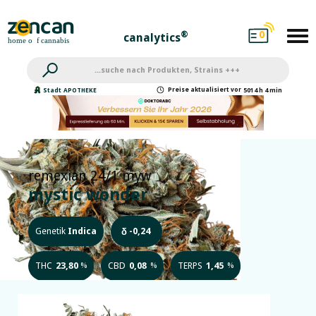
0
®
canalytics
Preise
aktualisiert
vor
Stadt
APOTHEKE
5014 h 4 min
remexian 24/1 myw
mystic wonder
Genetik
Indica
-0,24
δ
THC
23,80
CBD
0,08
TERPS
1,45
%
%
%