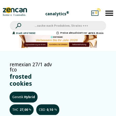
0
®
canalytics
Preise
aktualisiert
vor
Stadt
APOTHEKE
4978 h 35 min
remexian 27/1 adv
fco
frosted
cookies
Genetik
Hybrid
THC
27,00
CBD
0,10
%
%