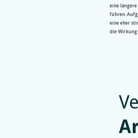
eine längere
führen. Auf
eine eher st
die Wirkung 
Ve
A