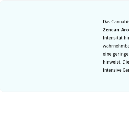
Das Cannabi
Zencan_Ar
Intensität h
wahrnehmbar.
eine gering
hinweist. Di
intensive G