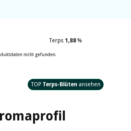
Terps
1,88
%
oduktdaten nicht gefunden.
TOP
Terps-Blüten
ansehen
romaprofil