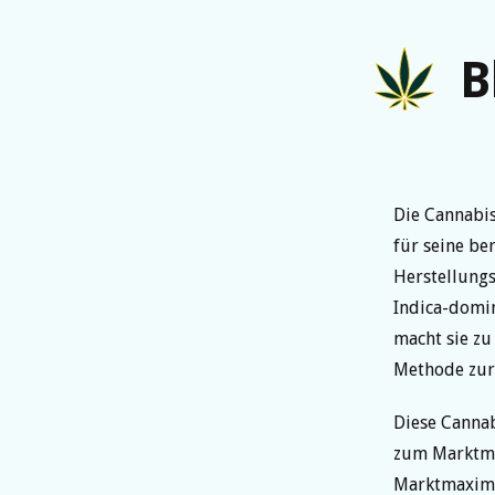
B
Die Cannabi
für seine be
Herstellungs
Indica-domin
macht sie zu
Methode zur
Diese Cannab
zum Marktma
Marktmaximum