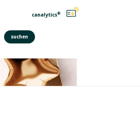
®
0
canalytics