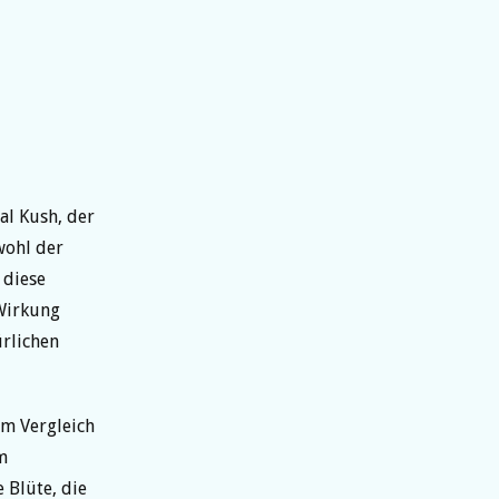
l Kush, der
wohl der
 diese
irkung
ürlichen
im Vergleich
m
 Blüte, die