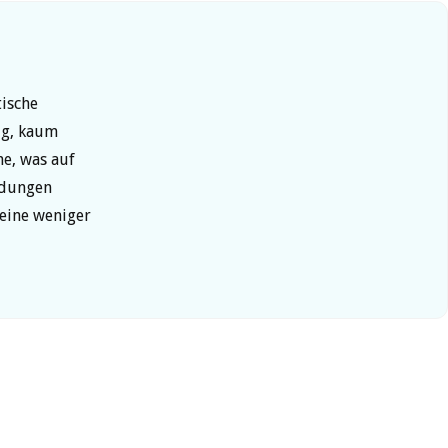
tische
ig, kaum
ne, was auf
ndungen
 eine weniger