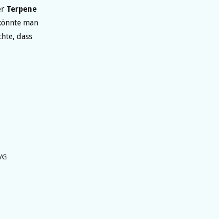
er
Terpene
 könnte man
hte, dass