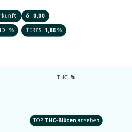
rkunft
δ
0,00
BD
%
TERPS
1,88
%
THC
%
TOP
THC-Blüten
ansehen