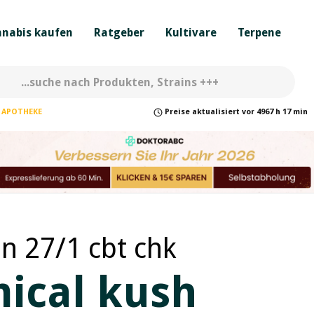
nabis kaufen
Ratgeber
Kultivare
Terpene
APOTHEKE
Preise
aktualisiert
vor
4967 h 17 min
n 27/1 cbt chk
ical kush