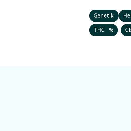
Genetik
He
THC
%
C