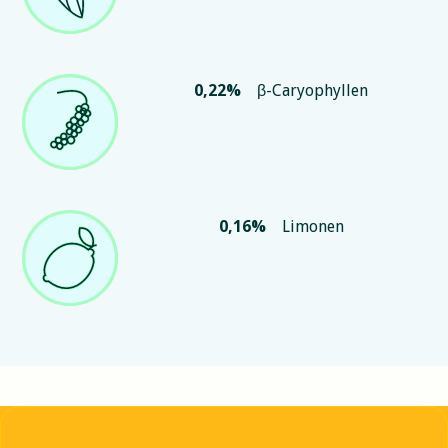
0,22
%
β-Caryophyllen
0,16
%
Limonen