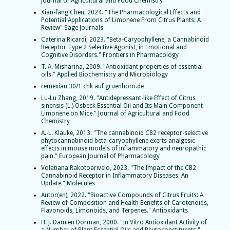
Journal of Agricultural and Food Chemistry
Xian-fang Chen, 2024. "The Pharmacological Effects and
Potential Applications of Limonene From Citrus Plants: A
Review" Sage Journals
Caterina Ricardi, 2023. "Beta-Caryophyllene, a Cannabinoid
Receptor Type 2 Selective Agonist, in Emotional and
Cognitive Disorders." Frontiers in Pharmacology
T. A. Misharina, 2009. "Antioxidant properties of essential
oils." Applied Biochemistry and Microbiology
remexian 30/1 chk auf gruenhorn.de
Lu-Lu Zhang, 2019. "Antidepressant-like Effect of Citrus
sinensis (L.) Osbeck Essential Oil and Its Main Component
Limonene on Mice." Journal of Agricultural and Food
Chemistry
A.-L. Klauke, 2013. "The cannabinoid CB2 receptor-selective
phytocannabinoid beta-caryophyllene exerts analgesic
effects in mouse models of inflammatory and neuropathic
pain." European Journal of Pharmacology
Volatiana Rakotoarivelo, 2023. "The Impact of the CB2
Cannabinoid Receptor in Inflammatory Diseases: An
Update." Molecules
Autor(en), 2022. "Bioactive Compounds of Citrus Fruits: A
Review of Composition and Health Benefits of Carotenoids,
Flavonoids, Limonoids, and Terpenes." Antioxidants
H. J. Damien Dorman, 2000. "In Vitro Antioxidant Activity of
a Number of Plant Essential Oils and Phytoconstituents."