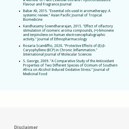
Flavour and Fragrance Journal
Babar Ali, 2015. "Essential oils used in aromatherapy: A
systemic review." Asian Pacific Journal of Tropical
Biomedicine
Kandhasamy Sowndhararajan, 2015. "Effect of olfactory
stimulation of isomeric aroma compounds, (+)-limonene
and terpinolene on human electroencephalographic
activity." Journal of Ethnopharmacology
Rosaria Scandiffio, 2020. "Protective Effects of (E)-β-
Caryophyllene (BCP) in Chronic Inflammation."
International Journal of Molecular Sciences
S. George, 2009. "A Comparative Study of the Antioxidant
Properties of Two Different Species of Ocimum of Southern
Africa on Alcohol-Induced Oxidative Stress." Journal of
Medicinal Food
Disclaimer