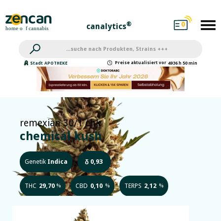
0
®
canalytics
Preise
aktualisiert
vor
Stadt
APOTHEKE
4936 h 50 min
remexian 30/1 chk
chemical kush
Genetik
Indica
0,93
δ
THC
29,70
CBD
0,10
TERPS
2,12
%
%
%