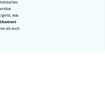
ttelstarkes
merkbar
tigend, was
dikament
ene als auch