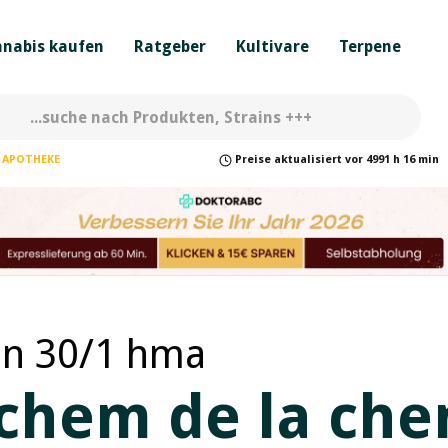
nabis kaufen
Ratgeber
Kultivare
Terpene
APOTHEKE
Preise
aktualisiert
vor
4991 h 16 min
an 30/1 hma
(chem de la che