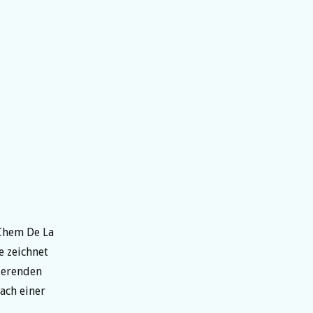
Chem De La
e zeichnet
sierenden
nach einer