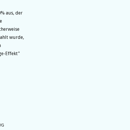
0% aus, der
e
icherweise
ahlt wurde,
m
e-Effekt"