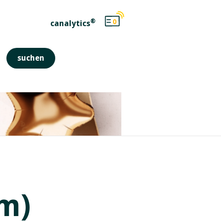
®
0
canalytics
m)