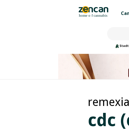
Can
Stadt
remexi
cdc 