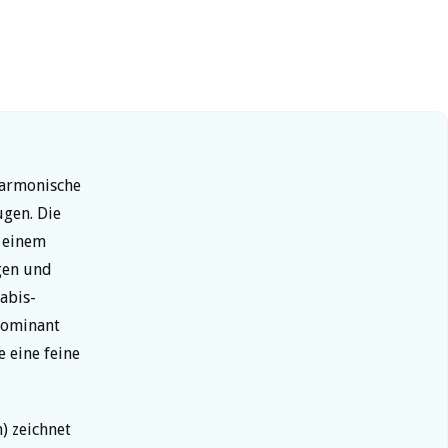
harmonische
gen. Die
 einem
igen und
abis-
dominant
e eine feine
 zeichnet