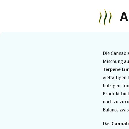
A
Die Cannabi
Mischung au
Terpene
Li
vielfältigen
holzigen Tön
Produkt bie
noch zu zurü
Balance zwi
Das
Cannab