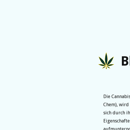
B
Die Cannabi
Chem), wird
sich durch i
Eigenschaften
aufmunternd