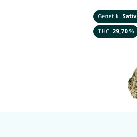
Genetik
Sativ
THC
29,70
%