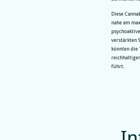
Diese Cannab
nahe am maxi
psychoaktive
verstärkten 
könnten die
reichhaltige
führt.
In