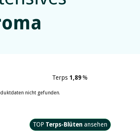
roma
Terps
1,89
%
oduktdaten nicht gefunden.
TOP
Terps-Blüten
ansehen