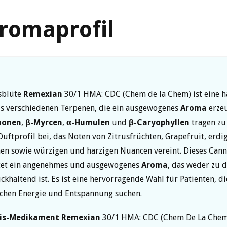
romaprofil
sblüte
Remexian
30/1 HMA: CDC (Chem de la Chem) ist eine 
s verschiedenen Terpenen, die ein ausgewogenes
Aroma
erzeu
monen
,
β-Myrcen
,
α-Humulen
und
β-Caryophyllen
tragen zu
 Duftprofil bei, das Noten von Zitrusfrüchten, Grapefruit, erd
en sowie würzigen und harzigen Nuancen vereint. Dieses Cann
tet ein angenehmes und ausgewogenes
Aroma
, das weder zu 
ckhaltend ist. Es ist eine hervorragende Wahl für Patienten, di
schen Energie und Entspannung suchen.
is-Medikament
Remexian
30/1 HMA: CDC (Chem De La Chem)