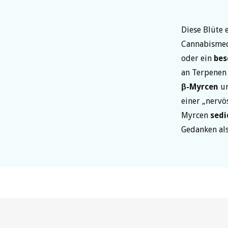
Diese Blüte 
Cannabismed
oder ein
bes
an Terpenen
β-Myrcen
u
einer „nervö
Myrcen
sedi
Gedanken a