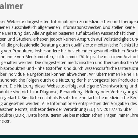
laimer
eser Webseite dargestellten Informationen zu medizinischen und therapeu
enen ausschließlich allgemeinen Informationszwecken und stellen keine
he Beratung dar. Alle Angaben basieren auf aktuellen wissenschaftlichen
sen und Studien, erheben jedoch keinen Anspruch auf Vollständigkeit un
Fall die professionelle Beratung durch qualifizierte medizinische Fachkräft
 von Produkten, insbesondere bei bestehenden gesundheitlichen Besc
Einnahme von Medikamenten, sollte immer Rücksprache mit einem Arzt od
gehalten werden. Die dargestellten medizinischen und therapeutischen 
isprodukten und -inhaltsstoffen sind durch wissenschaftliche Untersuc
aber individuelle Ergebnisse können abweichen. Wir übernehmen keine Ha
sundheitliche Folgen durch die Nutzung der hier vorgestellten Produkte 
nen. Die Nutzung dieser Webseite erfolgt auf eigene Verantwortung und
odukte sind nicht zur Diagnose, Behandlung, Heilung oder Vorbeugung 
n gedacht. Sie dürfen nicht als Ersatz für eine fachliche medizinische Be
g angesehen werden. Alle Informationen entsprechen den Vorgaben des
äischen Rechts, insbesondere der Verordnung (EU) Nr. 2017/745 über
dukte (MDR). Bitte konsultieren Sie bei medizinischen Fragen immer Ihr
heker.