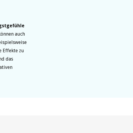
gstgefühle
können auch
ispielsweise
 Effekte zu
end das
ativen