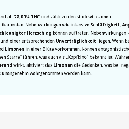
enthält
28,00
%
THC
und zählt zu den stark wirksamen
ikamenten. Nebenwirkungen wie intensive
Schläfrigkeit
,
An
chleunigter Herzschlag
können auftreten. Nebenwirkungen 
 und einer entsprechenden
Unverträglichkeit
liegen. Wenn be
nd
Limonen
in einer Blüte vorkommen, können antagonistische
sen Starre“ führen, was auch als „Kopfkino“ bekannt ist. Währ
erend
wirkt, aktiviert das
Limonen
die Gedanken, was bei neg
ls unangenehm wahrgenommen werden kann.