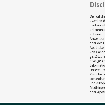
Disc
Die auf di
Zwecken di
medizinisc
Erkenntnis
in keinem 
Anwendung
oder der 
Apotheker 
von Cannab
gestützt, 
etwaige ge
Informatio
Unsere Pr
Krankheite
Behandlun
und europ
Medizinpro
oder Apot