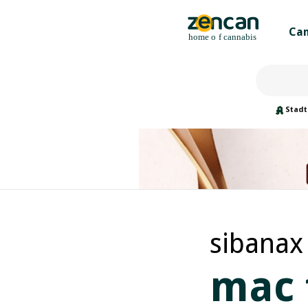
Can
Stadt
sibanax
mac