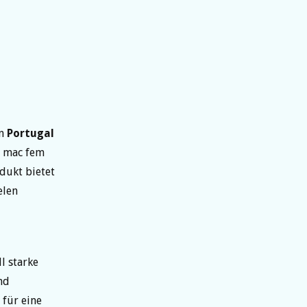
in
Portugal
r mac fem
dukt bietet
elen
l starke
nd
 für eine