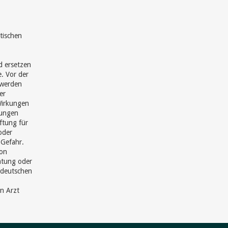
tischen
d ersetzen
e. Vor der
hwerden
er
Wirkungen
hungen
ftung für
oder
 Gefahr.
von
ratung oder
 deutschen
en Arzt