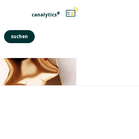
®
0
canalytics