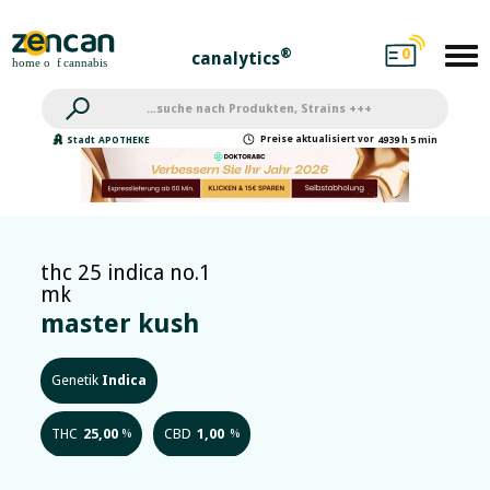
0
®
canalytics
Preise
aktualisiert
vor
Stadt
APOTHEKE
4939 h 5 min
thc 25 indica no.1
mk
master kush
Genetik
Indica
THC
25,00
CBD
1,00
%
%