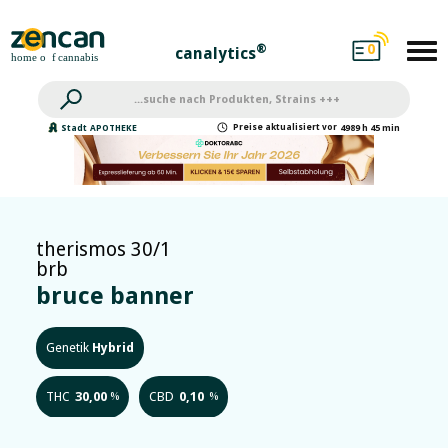
0
®
canalytics
Preise
aktualisiert
vor
Stadt
APOTHEKE
4989 h 45 min
therismos 30/1
brb
bruce banner
Genetik
Hybrid
THC
30,00
CBD
0,10
%
%