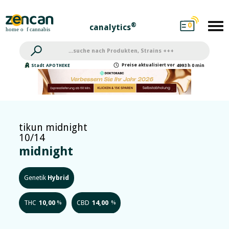
0
®
canalytics
Preise
aktualisiert
vor
Stadt
APOTHEKE
4993 h 0 min
tikun midnight
10/14
midnight
Genetik
Hybrid
THC
10,00
CBD
14,00
%
%