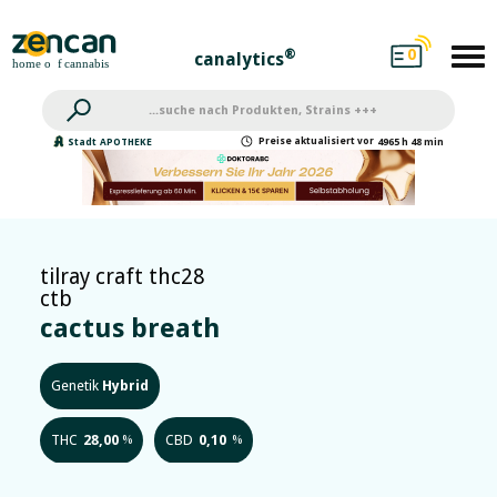
0
®
canalytics
Preise
aktualisiert
vor
Stadt
APOTHEKE
4965 h 48 min
tilray craft thc28
ctb
cactus breath
Genetik
Hybrid
THC
28,00
CBD
0,10
%
%