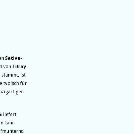
gen
Sativa
-
nd von
Tilray
 stammt, ist
 typisch für
nzigartigen
 liefert
on kann
aufmunternd