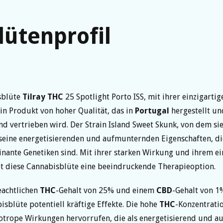
lütenprofil
sblüte
Tilray
THC
25 Spotlight Porto ISS, mit ihrer einzigarti
 ein Produkt von hoher Qualität, das in
Portugal
hergestellt u
nd vertrieben wird. Der Strain Island Sweet Skunk, von dem sie
seine energetisierenden und aufmunternden Eigenschaften, die
nante Genetiken sind. Mit ihrer starken Wirkung und ihrem ei
t diese Cannabisblüte eine beeindruckende Therapieoption.
eachtlichen
THC
-Gehalt von 25% und einem
CBD
-Gehalt von 1%
isblüte potentiell kräftige Effekte. Die hohe
THC
-Konzentrati
otrope Wirkungen hervorrufen, die als energetisierend und 