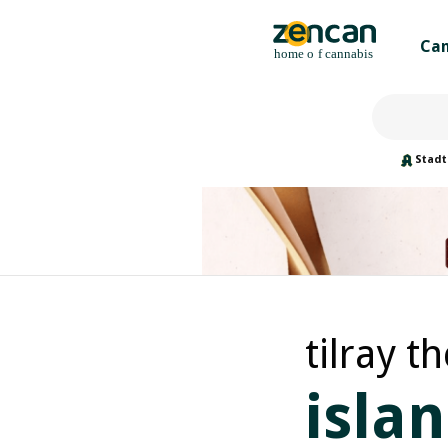
Can
Stadt
tilray t
isla