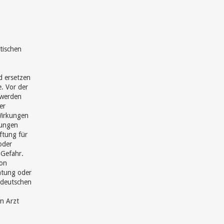
tischen
d ersetzen
e. Vor der
hwerden
er
Wirkungen
hungen
ftung für
oder
 Gefahr.
von
ratung oder
 deutschen
en Arzt