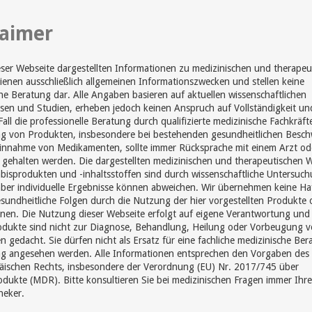
laimer
eser Webseite dargestellten Informationen zu medizinischen und therapeu
enen ausschließlich allgemeinen Informationszwecken und stellen keine
he Beratung dar. Alle Angaben basieren auf aktuellen wissenschaftlichen
sen und Studien, erheben jedoch keinen Anspruch auf Vollständigkeit un
Fall die professionelle Beratung durch qualifizierte medizinische Fachkräft
 von Produkten, insbesondere bei bestehenden gesundheitlichen Besc
Einnahme von Medikamenten, sollte immer Rücksprache mit einem Arzt od
gehalten werden. Die dargestellten medizinischen und therapeutischen 
isprodukten und -inhaltsstoffen sind durch wissenschaftliche Untersuc
aber individuelle Ergebnisse können abweichen. Wir übernehmen keine Ha
sundheitliche Folgen durch die Nutzung der hier vorgestellten Produkte 
nen. Die Nutzung dieser Webseite erfolgt auf eigene Verantwortung und
odukte sind nicht zur Diagnose, Behandlung, Heilung oder Vorbeugung 
n gedacht. Sie dürfen nicht als Ersatz für eine fachliche medizinische Be
g angesehen werden. Alle Informationen entsprechen den Vorgaben des
äischen Rechts, insbesondere der Verordnung (EU) Nr. 2017/745 über
dukte (MDR). Bitte konsultieren Sie bei medizinischen Fragen immer Ihr
heker.