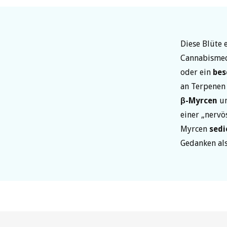
Diese Blüte 
Cannabismed
oder ein
bes
an Terpenen
β-Myrcen
u
einer „nervö
Myrcen
sedi
Gedanken a