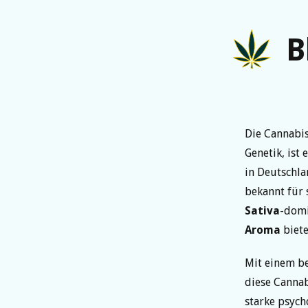
B
Die Cannabi
Genetik, ist
in Deutschla
bekannt für 
Sativa
-domi
Aroma
biete
Mit einem b
diese Cannab
starke psych