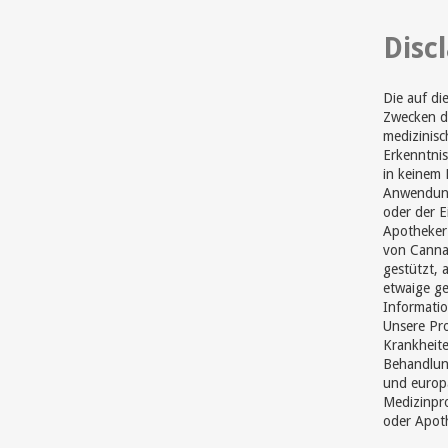
Disc
Die auf di
Zwecken di
medizinisc
Erkenntnis
in keinem 
Anwendung
oder der 
Apotheker 
von Cannab
gestützt, 
etwaige ge
Informatio
Unsere Pr
Krankheite
Behandlun
und europ
Medizinpro
oder Apot