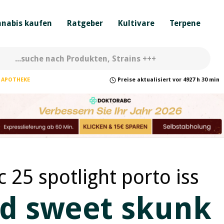
nabis kaufen
Ratgeber
Kultivare
Terpene
APOTHEKE
Preise
aktualisiert
vor
4927 h 30 min
hc 25 spotlight porto iss
nd sweet skunk