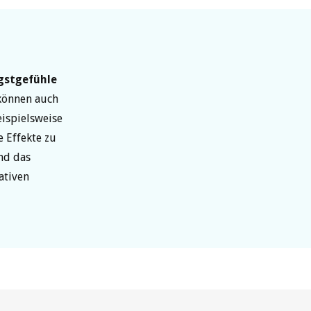
gstgefühle
können auch
ispielsweise
 Effekte zu
end das
ativen