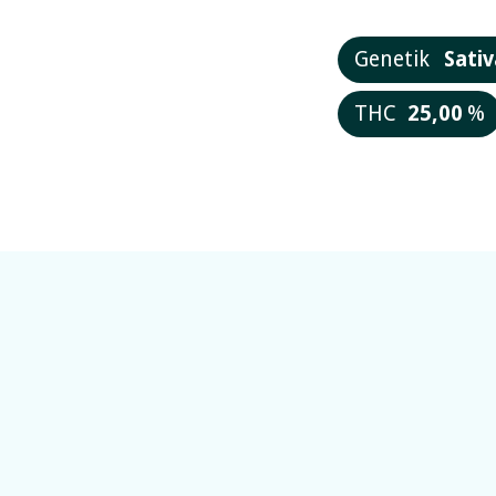
Genetik
Sativ
THC
25,00
%