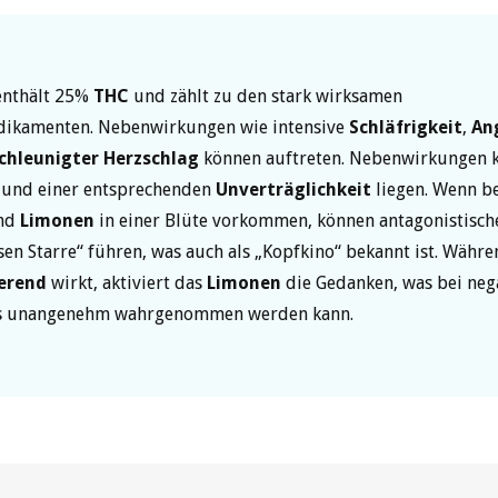
enthält 25%
THC
und zählt zu den stark wirksamen
ikamenten. Nebenwirkungen wie intensive
Schläfrigkeit
,
An
chleunigter Herzschlag
können auftreten. Nebenwirkungen 
 und einer entsprechenden
Unverträglichkeit
liegen. Wenn be
nd
Limonen
in einer Blüte vorkommen, können antagonistische
sen Starre“ führen, was auch als „Kopfkino“ bekannt ist. Währ
erend
wirkt, aktiviert das
Limonen
die Gedanken, was bei neg
ls unangenehm wahrgenommen werden kann.