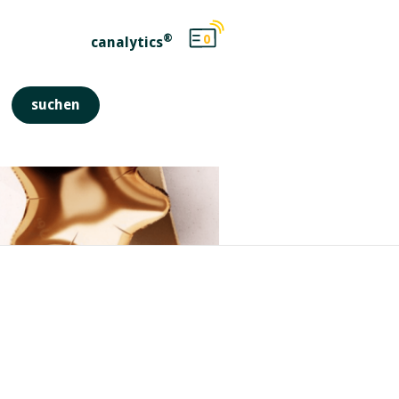
®
0
canalytics