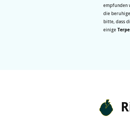
empfunden w
die beruhig
bitte, dass 
einige
Terp
R