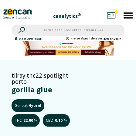
0
®
canalytics
Preise
aktualisiert
vor
Stadt
APOTHEKE
4998 h 12 min
tilray thc22 spotlight
porto
gorilla glue
Genetik
Hybrid
THC
22,00
CBD
0,10
%
%