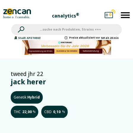
0
®
canalytics
Preise
aktualisiert
vor
Stadt
APOTHEKE
5014 h 28 min
tweed jhr 22
jack herer
Genetik
Hybrid
THC
22,00
CBD
0,10
%
%