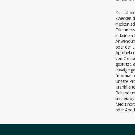
Die auf di
Zwecken di
medizinisc
Erkenntnis
in keinem 
Anwendung
oder der 
Apotheker 
von Cannab
gestützt, 
etwaige ge
Informatio
Unsere Pr
Krankheite
Behandlun
und europ
Medizinpro
oder Apot