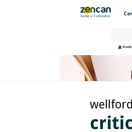
Can
Stadt
wellfor
crit