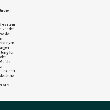
tischen
d ersetzen
e. Vor der
hwerden
er
Wirkungen
hungen
ftung für
oder
 Gefahr.
von
ratung oder
 deutschen
en Arzt