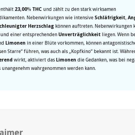
enthält
23,00
%
THC
und zählt zu den stark wirksamen
ikamenten. Nebenwirkungen wie intensive
Schläfrigkeit
,
An
chleunigter Herzschlag
können auftreten. Nebenwirkungen 
 und einer entsprechenden
Unverträglichkeit
liegen. Wenn be
nd
Limonen
in einer Blüte vorkommen, können antagonistische
sen Starre“ führen, was auch als „Kopfkino“ bekannt ist. Währ
erend
wirkt, aktiviert das
Limonen
die Gedanken, was bei neg
ls unangenehm wahrgenommen werden kann.
laimer