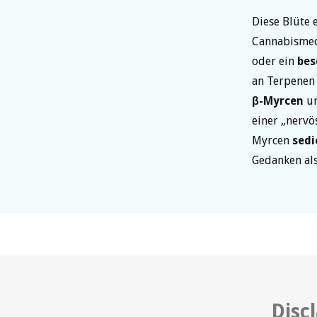
Diese Blüte 
Cannabismed
oder ein
bes
an Terpenen
β-Myrcen
u
einer „nervö
Myrcen
sedi
Gedanken a
Disc