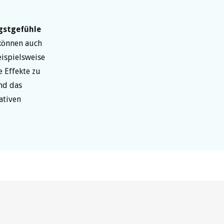
gstgefühle
können auch
ispielsweise
 Effekte zu
end das
ativen