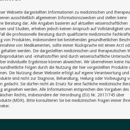
eser Webseite dargestellten Informationen zu medizinischen und therapeu
enen ausschließlich allgemeinen Informationszwecken und stellen keine
he Beratung dar. Alle Angaben basieren auf aktuellen wissenschaftlichen
sen und Studien, erheben jedoch keinen Anspruch auf Vollständigkeit un
Fall die professionelle Beratung durch qualifizierte medizinische Fachkräft
 von Produkten, insbesondere bei bestehenden gesundheitlichen Besc
Einnahme von Medikamenten, sollte immer Rücksprache mit einem Arzt od
gehalten werden. Die dargestellten medizinischen und therapeutischen 
isprodukten und -inhaltsstoffen sind durch wissenschaftliche Untersuc
aber individuelle Ergebnisse können abweichen. Wir übernehmen keine Ha
sundheitliche Folgen durch die Nutzung der hier vorgestellten Produkte 
nen. Die Nutzung dieser Webseite erfolgt auf eigene Verantwortung und
odukte sind nicht zur Diagnose, Behandlung, Heilung oder Vorbeugung 
n gedacht. Sie dürfen nicht als Ersatz für eine fachliche medizinische Be
g angesehen werden. Alle Informationen entsprechen den Vorgaben des
äischen Rechts, insbesondere der Verordnung (EU) Nr. 2017/745 über
dukte (MDR). Bitte konsultieren Sie bei medizinischen Fragen immer Ihr
heker.