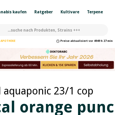
nabis kaufen
Ratgeber
Kultivare
Terpene
APOTHEKE
Preise
aktualisiert
vor
4949 h 27 min
d aquaponic 23/1 cop
ical orange pun