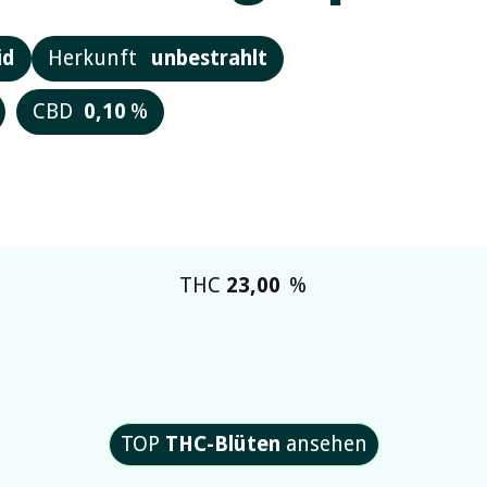
id
Herkunft
unbestrahlt
CBD
0,10
%
THC
23,00
%
TOP
THC-Blüten
ansehen