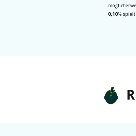
möglicherwei
0,10
% spielt
R