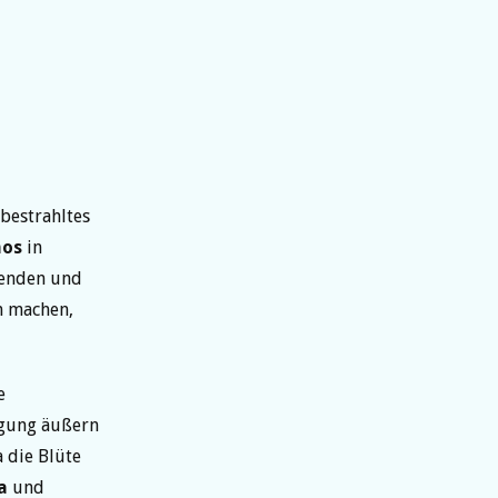
nbestrahltes
mos
in
genden und
n machen,
e
regung äußern
 die Blüte
a
und