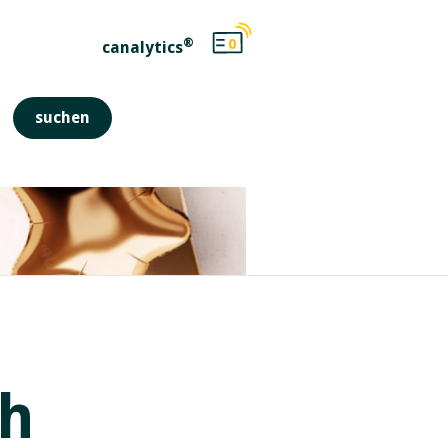
®
0
canalytics
ch