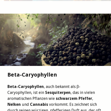
Slide 2 of 5.
Beta-Caryophyllen
Beta-Caryophyllen
, auch bekannt als β-
Caryophyllen, ist ein
Sesquiterpen
, das in vielen
aromatischen Pflanzen wie
schwarzem Pfeffer
,
Nelken
und
Cannabis
vorkommt. Es zeichnet sich
durch seinen würzigen, pfefferigen Duft aus, der oft