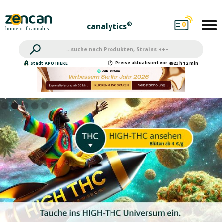
0
®
canalytics
Preise
aktualisiert
vor
Stadt
APOTHEKE
4923 h 12 min
Beta-Caryophyllen