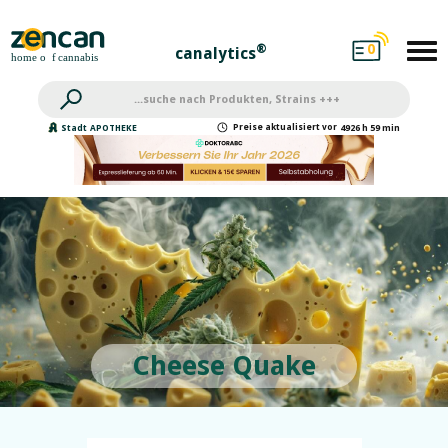
0
®
canalytics
Preise
aktualisiert
vor
Stadt
APOTHEKE
4926 h 59 min
Cheese Quake