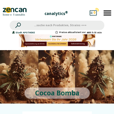
0
®
canalytics
Preise
aktualisiert
vor
Stadt
APOTHEKE
4951 h 51 min
Cocoa Bomba