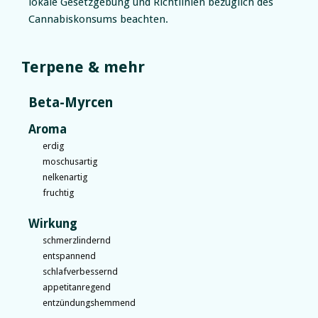
lokale Gesetzgebung und Richtlinien bezüglich des
Cannabiskonsums beachten.
Terpene & mehr
Beta-Myrcen
Aroma
erdig
moschusartig
nelkenartig
fruchtig
Wirkung
schmerzlindernd
entspannend
schlafverbessernd
appetitanregend
entzündungshemmend