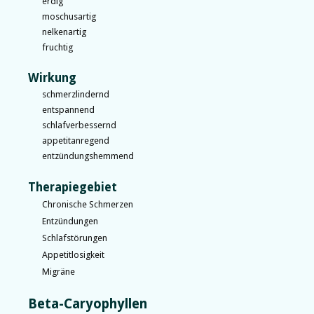
erdig
moschusartig
nelkenartig
fruchtig
Wirkung
schmerzlindernd
entspannend
schlafverbessernd
appetitanregend
entzündungshemmend
Therapiegebiet
Chronische Schmerzen
Entzündungen
Schlafstörungen
Appetitlosigkeit
Migräne
Beta-Caryophyllen