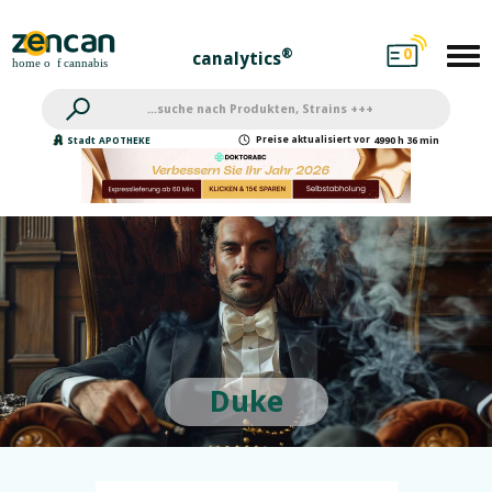
0
®
canalytics
Preise
aktualisiert
vor
Stadt
APOTHEKE
4990 h 36 min
Duke