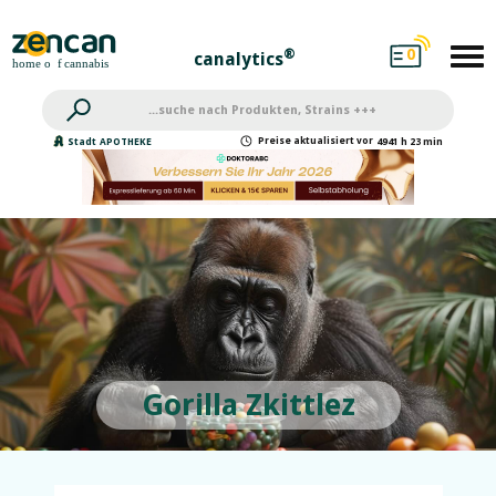
0
®
canalytics
Preise
aktualisiert
vor
Stadt
APOTHEKE
4941 h 23 min
Gorilla Zkittlez