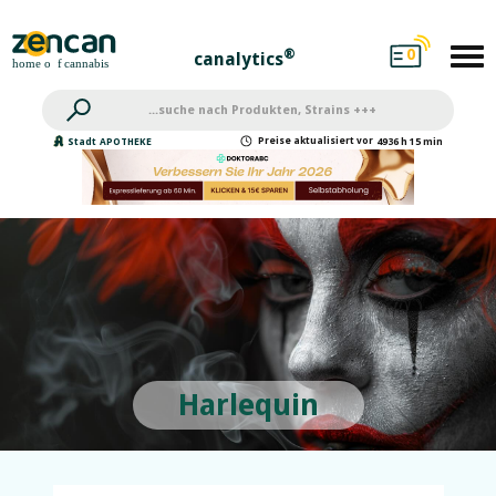
0
®
canalytics
Preise
aktualisiert
vor
Stadt
APOTHEKE
4936 h 15 min
Harlequin